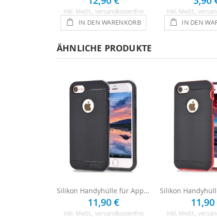
12,90 €
3,90 
Inkl. MwSt.
, versandkostenfrei
Inkl. MwSt.
, versan
IN DEN WARENKORB
IN DEN WA
ÄHNLICHE PRODUKTE
Silikon Handyhülle für Apple iPhone 8 - Schwarz
11,90 €
11,90
Inkl. MwSt.
, versandkostenfrei
Inkl. MwSt.
, versan