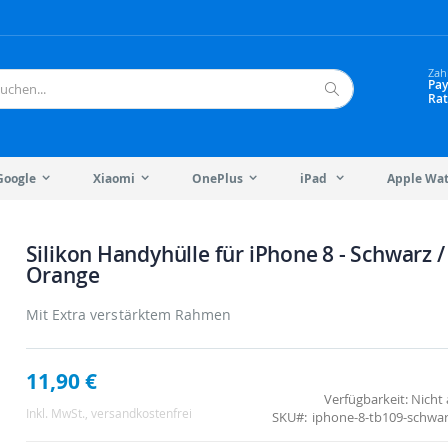
Zah
Pay
Rat
Suche
Google
Xiaomi
OnePlus
iPad
Apple Wa
Silikon Handyhülle für iPhone 8 - Schwarz /
Orange
Mit Extra verstärktem Rahmen
11,90 €
Verfügbarkeit:
Nicht 
Inkl. MwSt.
, versandkostenfrei
SKU
iphone-8-tb109-schwa