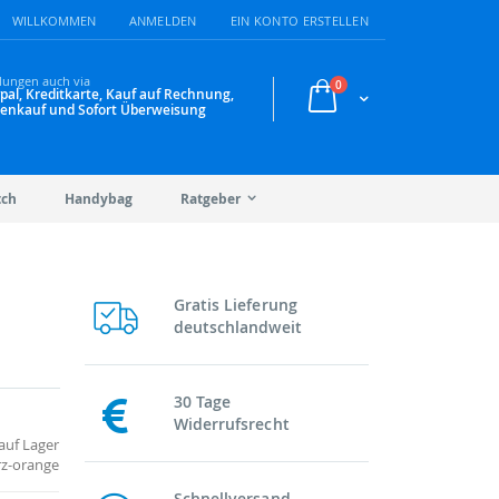
WILLKOMMEN
ANMELDEN
EIN KONTO ERSTELLEN
lungen auch via
Artikel
0
pal, Kreditkarte, Kauf auf Rechnung,
Warenkorb
enkauf und Sofort Überweisung
tch
Handybag
Ratgeber
Gratis Lieferung
deutschlandweit
30 Tage
Widerrufsrecht
auf Lager
rz-orange
Schnellversand