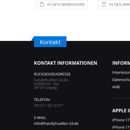
IN DEN WARENKORB
IN DEN WA
Kontakt
KONTAKT INFORMATIONEN
INFOR
Impressu
RÜCKSENDEADRESSE
Datensch
handyhuellen-24.de
Kohlenstr. 32a
AGB
04107 Leipzig
TELEFON
09152 / 921 619 *
APPLE 
E-MAIL
iPhone 17
info@handyhuellen-24.de
iPhone 17