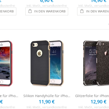
€
6,90 €
14,90 €
dkostenfrei
Inkl. MwSt.
, versandkostenfrei
Inkl. MwSt.
, versandko
RENKORB
IN DEN WARENKORB
IN DEN WARE
Silikon Handyhülle für iPhone 8 - Schwarz / Rot
Silikon Handyhülle für iPhone 8 - Schwarz / Gold
 €
11,90 €
12,90 €
dkostenfrei
Inkl. MwSt.
, versandkostenfrei
Inkl. MwSt.
, versandko