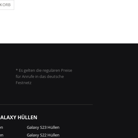
NKORB
IN DEN WARENKORB
IN DEN WARENKO
* Es gelten die regulären Preise
für Anrufe in das deutsche
Festnetz
ALAXY HÜLLEN
en
Galaxy S23 Hüllen
en
Galaxy S22 Hüllen