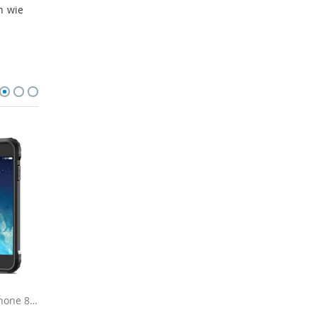
n wie
Outdoor Hülle für iPhone 8 - Schwarz
Panzerglasfolie aus 9H Echtglas für iPhone 8