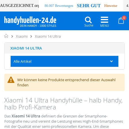
SEHR GUT
AUSGEZEICHNET
.org
86.007 Bewertungen
Hinweise
4
Art
0
Wa
Suche
Home
Xiaomi 14 Ultra
Xiaomi
XIAOMI 14 ULTRA
Alle Artikel
Wir können keine Produkte entsprechend dieser Auswahl
finden
Xiaomi 14 Ultra Handyhülle – halb Handy,
halb Profi-Kamera
Das
Xiaomi 14 Ultra
definiert die Grenzen der Smartphone-
Fotografie neu und vereint die Leistung eines High-End-Smartphones
mit der Qualität einer semi-professionellen Kamera. Um diese