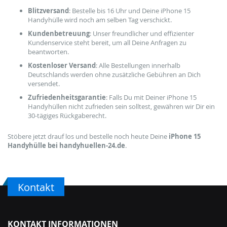
Blitzversand
: Bestelle bis 16 Uhr und Deine iPhone 15
Handyhülle wird noch am selben Tag verschickt.
Kundenbetreuung
: Unser freundlicher und effizienter
Kundenservice steht bereit, um all Deine Anfragen zu
beantworten.
Kostenloser Versand
: Alle Bestellungen innerhalb
Deutschlands werden ohne zusätzliche Gebühren an Dich
versendet.
Zufriedenheitsgarantie
: Falls Du mit Deiner iPhone 15
Handyhüllen nicht zufrieden sein solltest, gewähren wir Dir ein
30-tägiges Rückgaberecht.
Stöbere jetzt drauf los und bestelle noch heute Deine
iPhone 15
Handyhülle bei handyhuellen-24.de
.
Kontakt
KONTAKT INFORMATIONEN