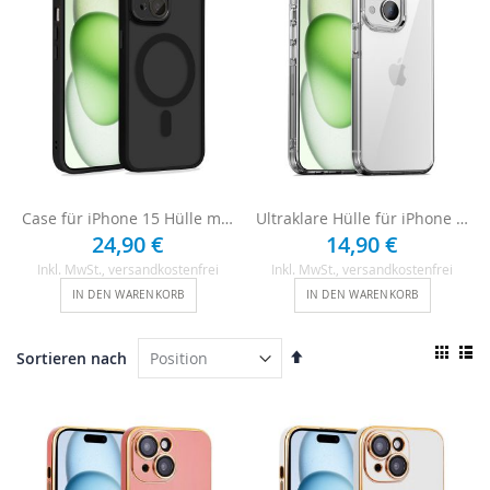
Case für iPhone 15 Hülle mit Kameraschutz - Schwarz
Ultraklare Hülle für iPhone 15 - Transparent
24,90 €
14,90 €
Inkl. MwSt.
, versandkostenfrei
Inkl. MwSt.
, versandkostenfrei
IN DEN WARENKORB
IN DEN WARENKORB
Ansi
In
Sortieren nach
als
absteigender
Raster
List
Reihenfolge