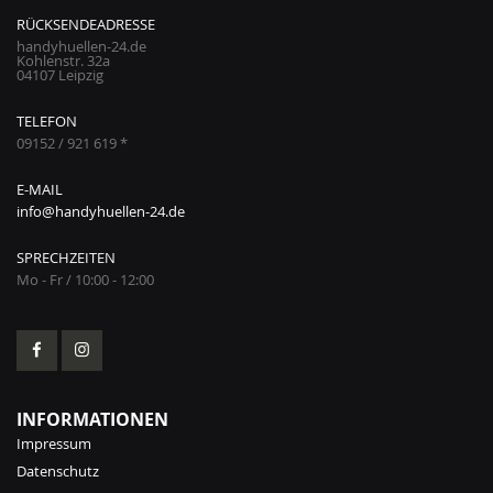
RÜCKSENDEADRESSE
handyhuellen-24.de
Kohlenstr. 32a
04107 Leipzig
TELEFON
09152 / 921 619 *
E-MAIL
info@handyhuellen-24.de
SPRECHZEITEN
Mo - Fr / 10:00 - 12:00
INFORMATIONEN
Impressum
Datenschutz