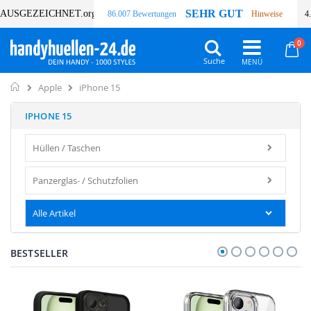
SEHR GUT
AUSGEZEICHNET
.org
86.007 Bewertungen
Hinweise
4
Art
0
Wa
Suche
Home
iPhone 15
Apple
IPHONE 15
Hüllen / Taschen
Panzerglas- / Schutzfolien
Alle Artikel
BESTSELLER