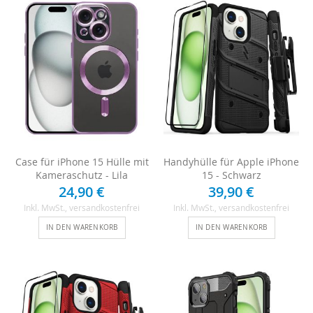
Case für iPhone 15 Hülle mit
Handyhülle für Apple iPhone
Kameraschutz - Lila
15 - Schwarz
24,90 €
39,90 €
Inkl. MwSt.
, versandkostenfrei
Inkl. MwSt.
, versandkostenfrei
IN DEN WARENKORB
IN DEN WARENKORB