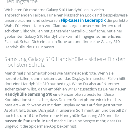
Lieblingsfarbe
Wir bieten Dir moderne Galaxy S10 Handyhüllen in vielen
ansprechenden Farben. Für einen klassischen Look sind beispielsweise
unsere braunen und schwarzen
Flip-Cases in Lederoptik
die perfekte
Wahl. Für einen Hauch von Glamour sorgen unsere modernen und
schicken Silikonhüllen mit glänzender Metallic-Oberfläche. Mit einer
geblümten Galaxy S10 Handyhülle kommt hingegen sommerliches
Flair auf. Schau Dich einfach in Ruhe um und finde eine Galaxy S10
Handyhülle, die zu Dir passt!
Samsung Galaxy S10 Handyhülle – sichere Dir den
höchsten Schutz
Manchmal sind Smartphones wie Marmeladenbrote. Wenn sie
herunterfallen, dann meistens auf das Display. In manchen Fällen hilft
dort eine Handyhülle S10 nur bedingt. Wenn Du also auf Nummer
sicher gehen willst, dann empfehlen wir Dir zusätzlich zu Deiner neuen
Handyhülle Samsung S10
eine Panzerfolie zu bestellen. Diese
Kombination stellt sicher, dass Deinem Smartphone wirklich nichts
passiert – auch wenn es mit dem Display voraus auf den gestreuten
Asphalt fällt. Schau Dich jetzt in unserem Sortiment um und bestell Dir
noch bis um 16 Uhr Deine neue Handyhülle Samsung A10 und die
passende Panzerfolie
und mache Dir keine Sorgen mehr, dass Du
ungewollt die Spiderman-App bekommst.