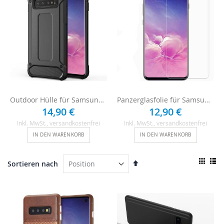
Outdoor Hülle für Samsung Galaxy S10 - Schwarz
Panzerglasfolie für Samsung Galaxy S10
14,90 €
12,90 €
Inkl. MwSt.
, versandkostenfrei
Inkl. MwSt.
, versandkostenfrei
IN DEN WARENKORB
IN DEN WARENKORB
Ansi
In
Sortieren nach
als
absteigender
Raster
List
Reihenfolge