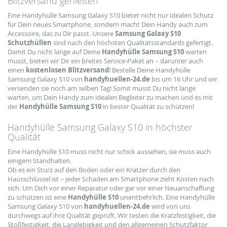
Blitzversand genießen
Eine Handyhülle Samsung Galaxy S10 bietet nicht nur idealen Schutz
für Dein neues Smartphone, sondern macht Dein Handy auch zum
Accessoire, das zu Dir passt. Unsere
Samsung Galaxy S10
Schutzhüllen
sind nach den höchsten Qualitätsstandards gefertigt.
Damit Du nicht lange auf Deine
Handyhülle Samsung S10
warten
musst, bieten wir Dir ein breites Service-Paket an – darunter auch
einen
kostenlosen Blitzversand
! Bestelle Deine Handyhülle
Samsung Galaxy S10 von
handyhuellen-24.de
bis um 16 Uhr und wir
versenden sie noch am selben Tag! Somit musst Du nicht lange
warten, um Dein Handy zum idealen Begleiter zu machen und es mit
der
Handyhülle Samsung S10
in bester Qualität zu schützen!
Handyhülle Samsung Galaxy S10 in höchster
Qualität
Eine Handyhülle S10 muss nicht nur schick aussehen, sie muss auch
einigem Standhalten.
Ob es ein Sturz auf den Boden oder ein Kratzer durch den
Hausschlüssel ist – jeder Schaden am Smartphone zieht Kosten nach
sich. Um Dich vor einer Reparatur oder gar vor einer Neuanschaffung
zu schützen ist eine
Handyhülle S10
unentbehrlich. Eine Handyhülle
Samsung Galaxy S10 von
handyhuellen-24.de
wird von uns
durchwegs auf ihre Qualität geprüft. Wir testen die Kratzfestigkeit, die
Stoßfestigkeit, die Langlebigkeit und den allgemeinen Schutzfaktor