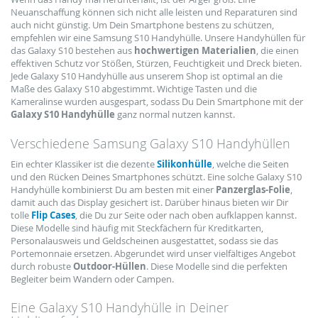
Neuanschaffung können sich nicht alle leisten und Reparaturen sind
auch nicht günstig. Um Dein Smartphone bestens zu schützen,
empfehlen wir eine Samsung S10 Handyhülle. Unsere Handyhüllen für
das Galaxy S10 bestehen aus
hochwertigen Materialien
, die einen
effektiven Schutz vor Stößen, Stürzen, Feuchtigkeit und Dreck bieten.
Jede Galaxy S10 Handyhülle aus unserem Shop ist optimal an die
Maße des Galaxy S10 abgestimmt. Wichtige Tasten und die
Kameralinse wurden ausgespart, sodass Du Dein Smartphone mit der
Galaxy S10 Handyhülle
ganz normal nutzen kannst.
Verschiedene Samsung Galaxy S10 Handyhüllen
Ein echter Klassiker ist die dezente
Silikonhülle
, welche die Seiten
und den Rücken Deines Smartphones schützt. Eine solche Galaxy S10
Handyhülle kombinierst Du am besten mit einer
Panzerglas-Folie
,
damit auch das Display gesichert ist. Darüber hinaus bieten wir Dir
tolle
Flip Cases
, die Du zur Seite oder nach oben aufklappen kannst.
Diese Modelle sind häufig mit Steckfächern für Kreditkarten,
Personalausweis und Geldscheinen ausgestattet, sodass sie das
Portemonnaie ersetzen. Abgerundet wird unser vielfältiges Angebot
durch robuste
Outdoor-Hüllen
. Diese Modelle sind die perfekten
Begleiter beim Wandern oder Campen.
Eine Galaxy S10 Handyhülle in Deiner