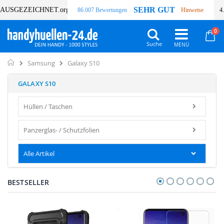
SEHR GUT
AUSGEZEICHNET
.org
86.007 Bewertungen
Hinweise
4
Art
0
Wa
Suche
Home
Galaxy S10
Samsung
GALAXY S10
Hüllen / Taschen
Panzerglas- / Schutzfolien
Alle Artikel
BESTSELLER