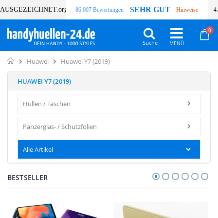
SEHR GUT
AUSGEZEICHNET
.org
86.007 Bewertungen
Hinweise
4
Art
0
Wa
Suche
Home
Huawei Y7 (2019)
Huawei
HUAWEI Y7 (2019)
Hüllen / Taschen
Panzerglas- / Schutzfolien
Alle Artikel
BESTSELLER