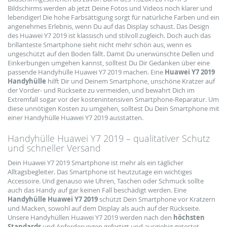
Bildschirms werden ab jetzt Deine Fotos und Videos noch klarer und
lebendiger! Die hohe Farbsättigung sorgt für natürliche Farben und ein
angenehmes Erlebnis, wenn Du auf das Display schaust. Das Design
des Huawei Y7 2019 ist klassisch und stilvoll zugleich. Doch auch das
brillanteste Smartphone sieht nicht mehr schön aus, wenn es
ungeschützt auf den Boden fällt. Damit Du unerwünschte Dellen und
Einkerbungen umgehen kannst, solltest Du Dir Gedanken über eine
passende Handyhülle Huawei Y7 2019 machen. Eine
Huawei Y7 2019
Handyhülle
hilft Dir und Deinem Smartphone, unschöne Kratzer auf
der Vorder- und Rückseite zu vermeiden, und bewahrt Dich im
Extremfall sogar vor der kostenintensiven Smartphone-Reparatur. Um
diese unnötigen Kosten zu umgehen, solltest Du Dein Smartphone mit
einer Handyhülle Huawei Y7 2019 ausstatten.
Handyhülle Huawei Y7 2019 – qualitativer Schutz
und schneller Versand
Dein Huawei Y7 2019 Smartphone ist mehr als ein täglicher
Alltagsbegleiter. Das Smartphone ist heutzutage ein wichtiges
Accessoire. Und genauso wie Uhren, Taschen oder Schmuck sollte
auch das Handy auf gar keinen Fall beschädigt werden. Eine
Handyhülle Huawei Y7
2019
schützt Dein Smartphone vor Kratzern
und Macken, sowohl auf dem Display als auch auf der Rückseite.
Unsere Handyhüllen Huawei Y7 2019 werden nach den
höchsten
Standards
und Anforderungen gefertigt und ausgiebig getestet,