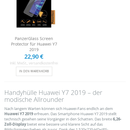
PanzerGlass Screen
Protector für Huawei Y7
2019
22,90 €
Inkl. MwSt.
, versandkostenfrei
IN DEN WARENKORB
Handyhülle Huawei Y7 2019 – der
modische Allrounder
Nach langem Warten können sich Huawei-Fans endlich an dem
Huawei Y7 2019
erfreuen. Das Smartphone Huawei Y7 2019 stellt
technisch gesehen seine Vorgänger in den Schatten. Das breite
6,26-
Zoll-Display
bietet eine bessere und klarere Sicht auf das
Bildschirmgeschehen als zuvor. Dank des 1.520x720-HD+IPS-