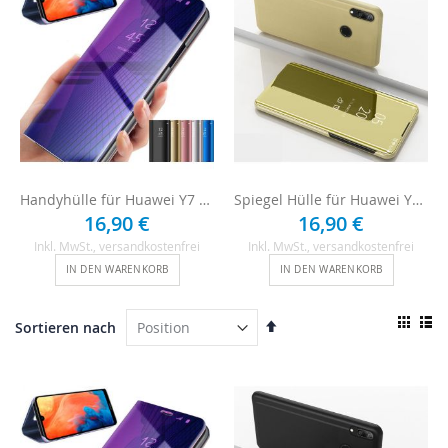
Handyhülle für Huawei Y7 2019
Spiegel Hülle für Huawei Y7 2019 - Gold
16,90 €
16,90 €
Inkl. MwSt.
, versandkostenfrei
Inkl. MwSt.
, versandkostenfrei
IN DEN WARENKORB
IN DEN WARENKORB
Ansi
In
Sortieren nach
als
absteigender
Raster
List
Reihenfolge