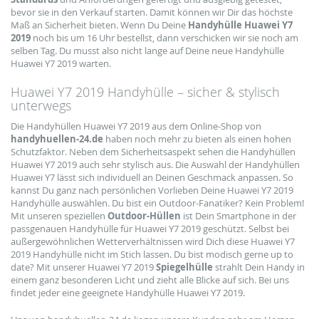
bevor sie in den Verkauf starten. Damit können wir Dir das höchste
Maß an Sicherheit bieten. Wenn Du Deine
Handyhülle Huawei Y7
2019
noch bis um 16 Uhr bestellst, dann verschicken wir sie noch am
selben Tag. Du musst also nicht lange auf Deine neue Handyhülle
Huawei Y7 2019 warten.
Huawei Y7 2019 Handyhülle ­– sicher & stylisch
unterwegs
Die Handyhüllen Huawei Y7 2019 aus dem Online-Shop von
handyhuellen-24.de
haben noch mehr zu bieten als einen hohen
Schutzfaktor. Neben dem Sicherheitsaspekt sehen die Handyhüllen
Huawei Y7 2019 auch sehr stylisch aus. Die Auswahl der Handyhüllen
Huawei Y7 lässt sich individuell an Deinen Geschmack anpassen. So
kannst Du ganz nach persönlichen Vorlieben Deine Huawei Y7 2019
Handyhülle auswählen. Du bist ein Outdoor-Fanatiker? Kein Problem!
Mit unseren speziellen
Outdoor-Hüllen
ist Dein Smartphone in der
passgenauen Handyhülle für Huawei Y7 2019 geschützt. Selbst bei
außergewöhnlichen Wetterverhältnissen wird Dich diese Huawei Y7
2019 Handyhülle nicht im Stich lassen. Du bist modisch gerne up to
date? Mit unserer Huawei Y7 2019
Spiegelhülle
strahlt Dein Handy in
einem ganz besonderen Licht und zieht alle Blicke auf sich. Bei uns
findet jeder eine geeignete Handyhülle Huawei Y7 2019.