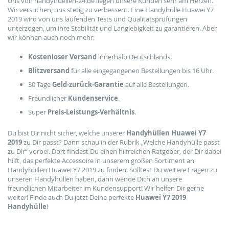
Uns von handyhuellen-24.de liegen unsere Kunden sehr am Herzen.
Wir versuchen, uns stetig zu verbessern. Eine Handyhülle Huawei Y7
2019 wird von uns laufenden Tests und Qualitätsprüfungen
unterzogen, um ihre Stabilität und Langlebigkeit zu garantieren. Aber
wir können auch noch mehr:
Kostenloser Versand
innerhalb Deutschlands.
Blitzversand
für alle eingegangenen Bestellungen bis 16 Uhr.
30 Tage
Geld-zurück-Garantie
auf alle Bestellungen.
Freundlicher
Kundenservice
.
Super
Preis-Leistungs-Verhältnis
.
Du bist Dir nicht sicher, welche unserer
Handyhüllen Huawei Y7
2019
zu Dir passt? Dann schau in der Rubrik „Welche Handyhülle passt
zu Dir“ vorbei. Dort findest Du einen hilfreichen Ratgeber, der Dir dabei
hilft, das perfekte Accessoire in unserem großen Sortiment an
Handyhüllen Huawei Y7 2019 zu finden. Solltest Du weitere Fragen zu
unseren Handyhüllen haben, dann wende Dich an unsere
freundlichen Mitarbeiter im Kundensupport! Wir helfen Dir gerne
weiter!
Finde auch Du jetzt Deine perfekte
Huawei Y7 2019
Handyhülle
!