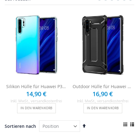
Silikon Hülle für Huawei P30 Pro - Transparent
Outdoor Hülle für Huawei P30 Pro - Schwarz
14,90 €
16,90 €
Inkl. MwSt.
, versandkostenfrei
Inkl. MwSt.
, versandkostenfrei
IN DEN WARENKORB
IN DEN WARENKORB
Ansi
In
Sortieren nach
als
absteigender
Raster
List
Reihenfolge