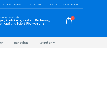
WILLKOMMEN
ANMELDEN
EIN KONTO ERSTELLEN
lungen auch via
Artikel
0
pal, Kreditkarte, Kauf auf Rechnung,
Warenkorb
enkauf und Sofort Überweisung
tch
Handybag
Ratgeber