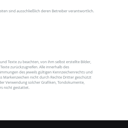
eiten sind ausschließlich deren Betreiber verantwortlich.
nd Texte zu beachten, von ihm selbst erstellte Bilder,
xte zurückzugreifen. Alle innerhalb des
timmungen des jeweils gültigen Kennzeichenrechts und
ss Markenzeichen nicht durch Rechte Dritter geschützt
ung oder Verwendung solcher Grafiken, Tondokumente,
 nicht gestattet.