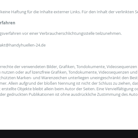
keine Haftung für die Inhalte externer Links. Für den Inhalt der verlinkten S
erfahren
ungsverfahren vor einer Verbraucherschlichtungsstelle teilzunehmen.
ntakt@handyhuellen-24.de
berrechte der verwendeten Bilder, Grafiken, Tondokumente, Videosequenzen u
utzen oder auf lizenzfreie Grafiken, Tondokumente, Videosequenzen und Te
schützten Marken- und Warenzeichen unterliegen uneingeschränkt den Bes
mer. Allein aufgrund der bloßen Nennung ist nicht der Schluss zu ziehen, da
t erstellte Objekte bleibt allein beim Autor der Seiten. Eine Vervielfältig
er gedruckten Publikationen ist ohne ausdrückliche Zustimmung des Autors