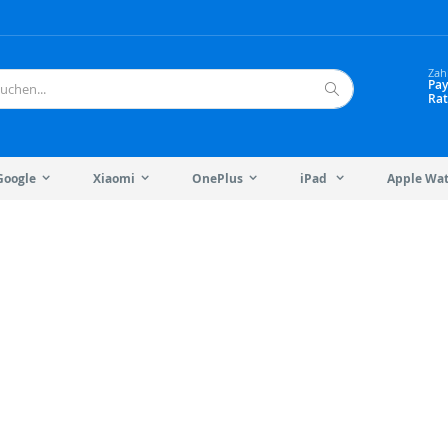
Zah
Pay
Rat
Suche
Google
Xiaomi
OnePlus
iPad
Apple Wa