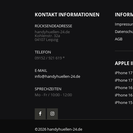
KONTAKT INFORMATIONEN
INFOR
Impressu
RÜCKSENDEADRESSE
Datensch
handyhuellen-24.de
Kohlenstr. 32a
AGB
04107 Leipzig
TELEFON
09152 / 921 619 *
APPLE 
E-MAIL
iPhone 17
info@handyhuellen-24.de
iPhone 17
iPhone 16
SPRECHZEITEN
Mo - Fr / 10:00 - 12:00
iPhone 16
iPhone 15
©2026 handyhuellen-24.de