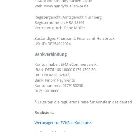
E-Mail: info@handyhuellen-24.de
Web: www.handyhuellen-24.de
Registergericht: Amtsgericht Nürnberg
Registernummer: HRA 18901
Vertreten durch: Rene Müller
Zuständiges Finanzamt: Finanzamt Hersbruck
USt-ID: DE254922024
Bankverbindung
Kontoinhaber: EFM eCommerce e.K.
IBAN: DE76 1001 8000 0179 1302 30
BIC: FNOMDEB2XXX
Bank: Finom Payments
Kontonummer: 0179130230
BLZ: 10018000
*(Es gelten die regulären Preise für Anrufe in das deuts
Realisiert:
Werbeagentur ECK3 in Konstanz