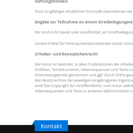
Haftungshinweis
Trotz sorgfältiger inhaltlicher Kontrolle übernehmen wir 
Angabe zur Teilnahme an einem Streibeilegungsv
Wir sind nicht bereit oder verpflichtet, an Streitbeileg
Unsere E-Mail für Verbraucherbeschwerden lautet: ko
Urheber- und Kennzeichenrecht
Der Autor ist bestrebt, in allen Publikationen die Urhe
Grafiken, Tondokumente, Videosequenzen und Texte zu n
Internetangebotes genannten und ggf. durch Dritte ge
den Besitzrechten der jeweiligen eingetragenen Eigentü
sind! Das Copyright für veröffentlichte, vom Autor selbs
Videosequenzen und Texte in anderen elektronischen od
Kontakt