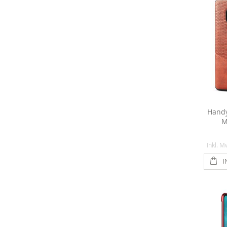
Handy
M
Inkl. M
I