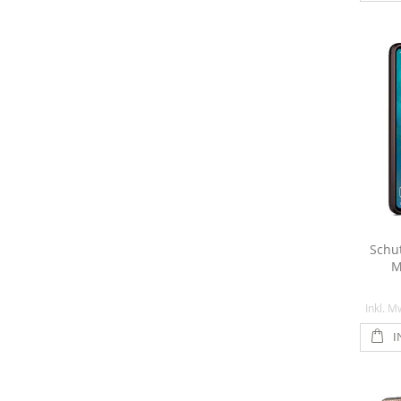
Schu
M
Inkl. M
I