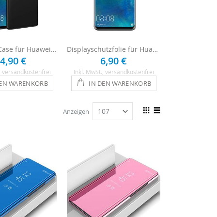
Ultra Slim Case für Huawei Mate 20 - Schwarz
Displayschutzfolie für Huawei Mate 20 - 3 x Clear
4,90 €
6,90 €
12,
, versandkostenfrei
Inkl. MwSt.
, versandkostenfrei
Inkl. MwSt.
, ve
DEN WARENKORB
IN DEN WARENKORB
IN DEN
Ansicht
Anzeigen
als
Raster
Liste