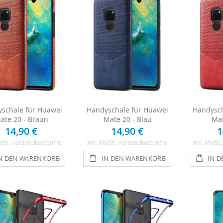
schale für Huawei
Handyschale für Huawei
Handysch
ate 20 - Braun
Mate 20 - Blau
Mat
14,90 €
14,90 €
1
wSt.
, versandkostenfrei
Inkl. MwSt.
, versandkostenfrei
Inkl. MwSt.
N DEN WARENKORB
IN DEN WARENKORB
IN 