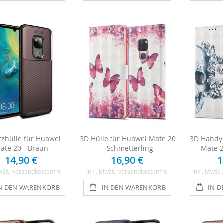
tzhülle für Huawei
3D Hülle für Huawei Mate 20
3D Handyh
ate 20 - Braun
- Schmetterling
Mate 2
14,90 €
16,90 €
1
wSt.
, versandkostenfrei
Inkl. MwSt.
, versandkostenfrei
Inkl. MwSt.
N DEN WARENKORB
IN DEN WARENKORB
IN 