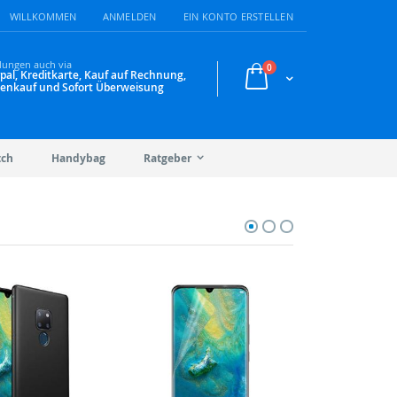
WILLKOMMEN
ANMELDEN
EIN KONTO ERSTELLEN
lungen auch via
Artikel
0
pal, Kreditkarte, Kauf auf Rechnung,
Warenkorb
enkauf und Sofort Überweisung
tch
Handybag
Ratgeber