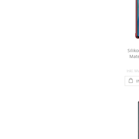
Silik
Mate
Inkl. M
I