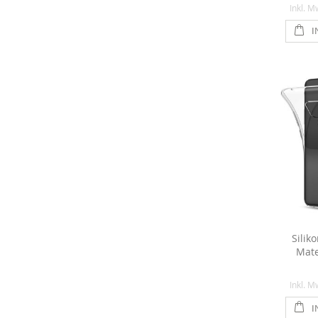
Inkl. M
I
Silik
Mate
Inkl. M
I