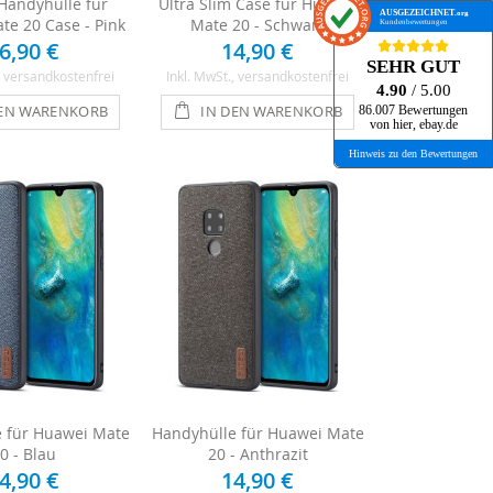
 Handyhülle für
Ultra Slim Case für Huawei
AUSGEZEICHNET
.org
e 20 Case - Pink
Mate 20 - Schwarz
Kundenbewertungen
6,90 €
14,90 €
SEHR GUT
, versandkostenfrei
Inkl. MwSt.
, versandkostenfrei
4.90
/ 5.00
DEN WARENKORB
IN DEN WARENKORB
86.007 Bewertungen
von hier, ebay.de
Hinweis zu den Bewertungen
 für Huawei Mate
Handyhülle für Huawei Mate
0 - Blau
20 - Anthrazit
4,90 €
14,90 €