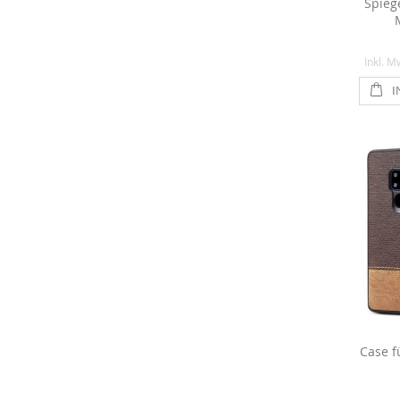
Spieg
Inkl. M
I
Case f