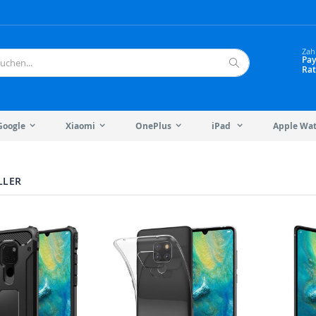
Zah
Pay
Rat
Suche
Google
Xiaomi
OnePlus
iPad
Apple Wa
LLER