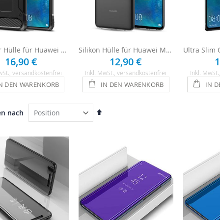
Outdoor Hülle für Huawei Mate 20 - Schwarz
Silikon Hülle für Huawei Mate 20 - Transparent
16,90 €
12,90 €
1
wSt.
, versandkostenfrei
Inkl. MwSt.
, versandkostenfrei
Inkl. MwSt.
N DEN WARENKORB
IN DEN WARENKORB
IN 
In
en nach
absteigender
Reihenfolge