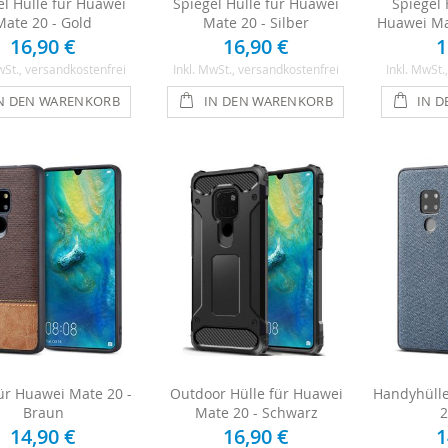
el Hülle für Huawei
Spiegel Hülle für Huawei
Spiegel
Mate 20 - Gold
Mate 20 - Silber
Huawei Mat
16,90 €
16,90 €
1
wSt.
, versandkostenfrei
Inkl. MwSt.
, versandkostenfrei
Inkl. MwSt.
N DEN WARENKORB
IN DEN WARENKORB
IN 
ür Huawei Mate 20 -
Outdoor Hülle für Huawei
Handyhülle
Braun
Mate 20 - Schwarz
2
14,90 €
16,90 €
1