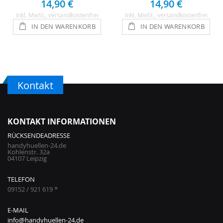
14,90 €
14,90 €
Inkl. MwSt.
, versandkostenfrei
Inkl. MwSt.
, versandkostenfrei
IN DEN WARENKORB
IN DEN WARENKORB
Kontakt
KONTAKT INFORMATIONEN
RÜCKSENDEADRESSE
handyhuellen-24.de
Kohlenstr. 32a
04107 Leipzig
TELEFON
09152 / 921 619 *
E-MAIL
info@handyhuellen-24.de