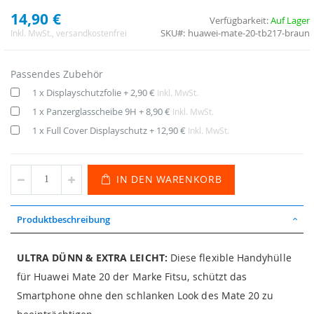
14,90 €
Verfügbarkeit:
Auf Lager
SKU
huawei-mate-20-tb217-braun
Inkl. MwSt.
, versandkostenfrei
Passendes Zubehör
1 x Displayschutzfolie
+
2,90 €
Inkl. MwSt.
1 x Panzerglasscheibe 9H
+
8,90 €
Inkl. MwSt.
1 x Full Cover Displayschutz
+
12,90 €
Inkl. MwSt.
IN DEN WARENKORB
Produktbeschreibung
ULTRA DÜNN & EXTRA LEICHT:
Diese flexible Handyhülle
für Huawei Mate 20 der Marke Fitsu, schützt das
Smartphone ohne den schlanken Look des Mate 20 zu