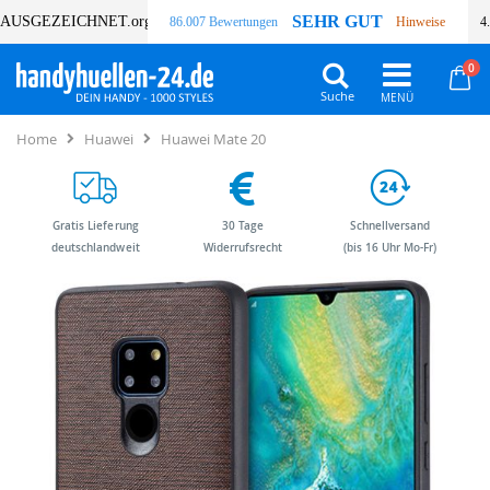
SEHR GUT
AUSGEZEICHNET
.org
86.007 Bewertungen
Hinweise
4
Art
0
Wa
Suche
Home
Huawei
Huawei Mate 20
Gratis Lieferung
30 Tage
Schnellversand
deutschlandweit
Widerrufsrecht
(bis 16 Uhr Mo-Fr)
Zum
Zum
Ende
Anfang
der
der
Bildergalerie
Bildergalerie
springen
springen