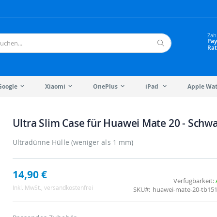
Zah
Pay
Rat
Suche
Google
Xiaomi
OnePlus
iPad
Apple Wa
Ultra Slim Case für Huawei Mate 20 - Schw
Ultradünne Hülle (weniger als 1 mm)
14,90 €
Verfügbarkeit:
Inkl. MwSt.
, versandkostenfrei
SKU
huawei-mate-20-tb151