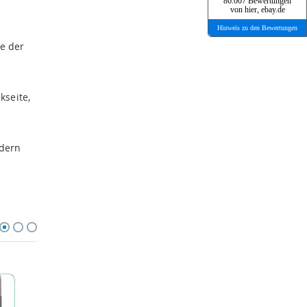
86.007 Bewertungen
von hier, ebay.de
Hinweis zu den Bewertungen
ie der
kseite,
ndern