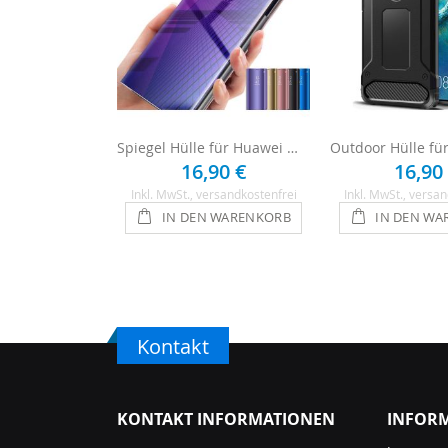
Spiegel Hülle für Huawei Mate 20
16,90 €
16,90
Inkl. MwSt.
, versandkostenfrei
Inkl. MwSt.
, versan
IN DEN WARENKORB
IN DEN WA
Kontakt
KONTAKT INFORMATIONEN
INFOR