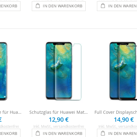
RENKORB
IN DEN WARENKORB
IN DEN WARE
Displayschutzfolie für Huawei Mate 20 Pro - 3 x Clear
Schutzglas für Huawei Mate 20 Pro aus Echtglas
€
12,90 €
14,90 €
dkostenfrei
Inkl. MwSt.
, versandkostenfrei
Inkl. MwSt.
, versandko
RENKORB
IN DEN WARENKORB
IN DEN WARE