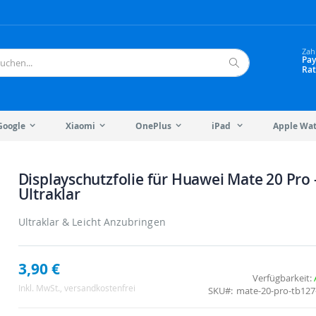
Zah
Pay
Rat
Suche
Google
Xiaomi
OnePlus
iPad
Apple Wa
Displayschutzfolie für Huawei Mate 20 Pro 
Ultraklar
Ultraklar & Leicht Anzubringen
3,90 €
Verfügbarkeit:
Inkl. MwSt.
, versandkostenfrei
SKU
mate-20-pro-tb127-