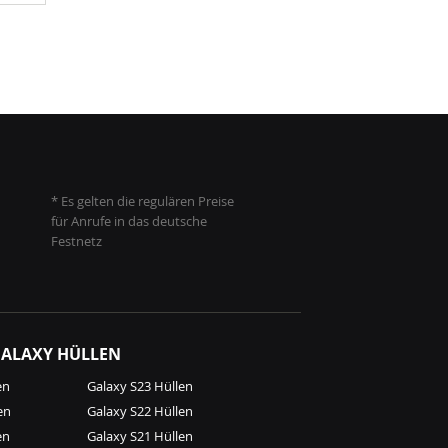
* Es gelten die regulären Preise
für Anrufe in das deutsche
Festnetz
ALAXY HÜLLEN
en
Galaxy S23 Hüllen
en
Galaxy S22 Hüllen
en
Galaxy S21 Hüllen