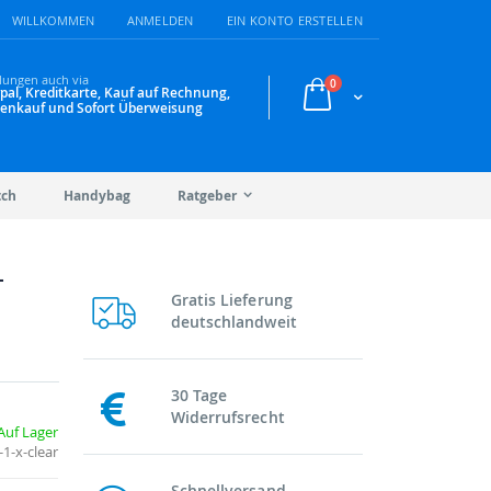
WILLKOMMEN
ANMELDEN
EIN KONTO ERSTELLEN
lungen auch via
Artikel
0
pal, Kreditkarte, Kauf auf Rechnung,
Warenkorb
enkauf und Sofort Überweisung
tch
Handybag
Ratgeber
-
Gratis Lieferung
deutschlandweit
30 Tage
Widerrufsrecht
Auf Lager
1-x-clear
Schnellversand