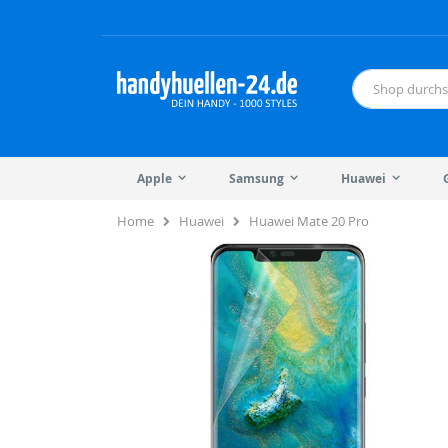
Direkt
zum
Inhalt
Suche
Apple
Samsung
Huawei
Home
Huawei
Huawei Mate 20 Pro
Zum
Zum
Ende
Anfang
der
der
Bildergalerie
Bildergalerie
springen
springen