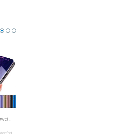
Spiegel Hülle für Huawei Mate 20 Pro
Silikon Hülle Huawei Mate Pro 20 - Transparent
12,90 €
16,90 €
stenfrei
Inkl. MwSt.
, versandkostenfrei
Inkl. MwSt.
, versandkosten