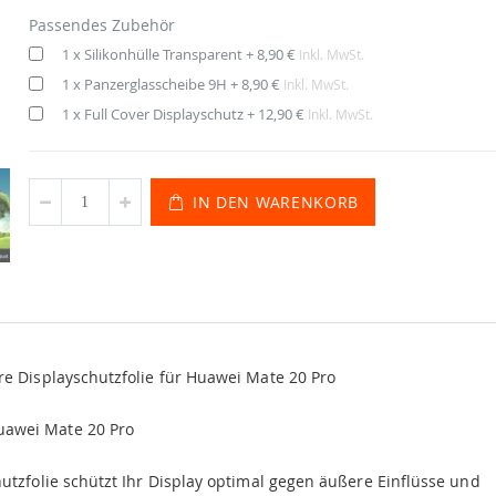
Passendes Zubehör
1 x Silikonhülle Transparent
+
8,90 €
Inkl. MwSt.
1 x Panzerglasscheibe 9H
+
8,90 €
Inkl. MwSt.
1 x Full Cover Displayschutz
+
12,90 €
Inkl. MwSt.
IN DEN WARENKORB
e Displayschutzfolie für Huawei Mate 20 Pro
uawei Mate 20 Pro
hutzfolie schützt Ihr Display optimal gegen äußere Einflüsse und