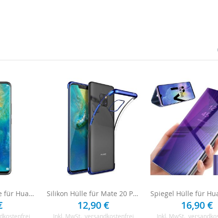
Displayschutzfolie für Huawei Mate 20 Pro - 3 x Clear
Silikon Hülle für Mate 20 Pro - Transparent/Blau
€
12,90 €
16,90 €
dkostenfrei
Inkl. MwSt.
, versandkostenfrei
Inkl. MwSt.
, versandko