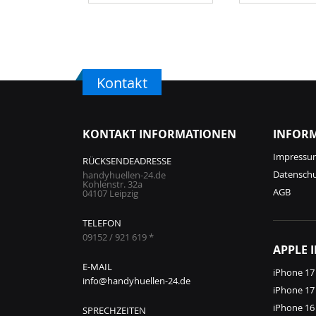
Kontakt
KONTAKT INFORMATIONEN
INFOR
Impressu
RÜCKSENDEADRESSE
Datensch
handyhuellen-24.de
Kohlenstr. 32a
AGB
04107 Leipzig
TELEFON
09152 / 921 619 *
APPLE 
E-MAIL
iPhone 17
info@handyhuellen-24.de
iPhone 17
iPhone 16
SPRECHZEITEN