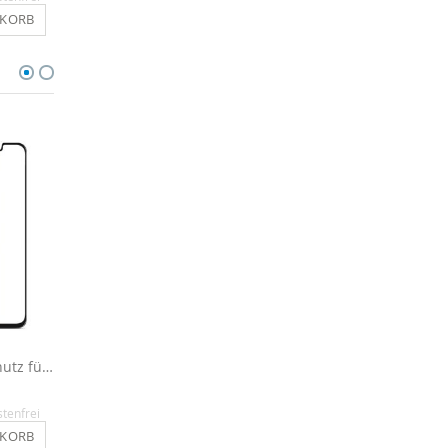
NKORB
IN DEN WARENKORB
IN DEN WARENKO
Full Cover Displayschutz für Huawei Mate 20 Pro
Silikon Hülle für Mate 20 Pro - Transparent/Blau
12,90 €
12,90 €
stenfrei
Inkl. MwSt.
, versandkostenfrei
Inkl. MwSt.
, versandkosten
NKORB
IN DEN WARENKORB
IN DEN WARENKO