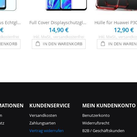
Panzerglasfolie aus Echtglas für Huawei P30 Lite
Full Cover Displayschutzglas für Huawei P30 Lite
 €
14,90 €
12,90 €
dkostenfrei
Inkl. MwSt.
, versandkostenfrei
Inkl. MwSt.
, versandko
RENKORB
IN DEN WARENKORB
IN DEN WARE
MATIONEN
KUNDENSERVICE
MEIN KUNDENKONTO
m
Versandkosten
Benutzerkonto
utz
Zahlungsarten
Widerrufsrecht
Vertrag widerrufen
B2B / Geschäftskunden