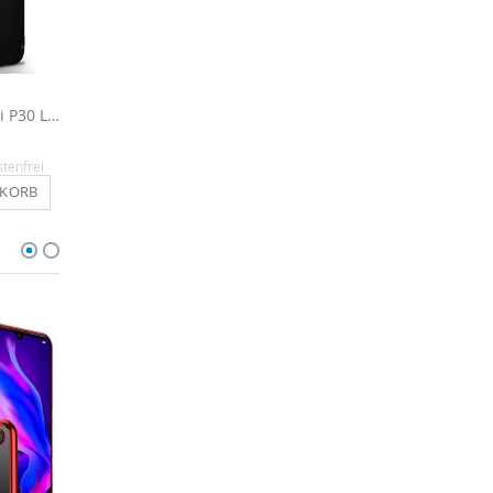
Slim Case für Huawei P30 Lite - Schwarz
Handyhülle für Huawei P30 Lite - Silber
14,90 €
16,90 €
stenfrei
Inkl. MwSt.
, versandkostenfrei
Inkl. MwSt.
, versandkosten
NKORB
IN DEN WARENKORB
IN DEN WARENKO