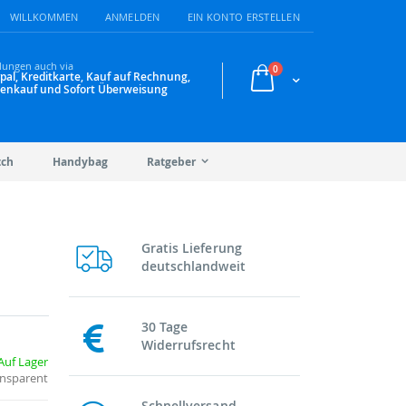
WILLKOMMEN
ANMELDEN
EIN KONTO ERSTELLEN
lungen auch via
Artikel
0
pal, Kreditkarte, Kauf auf Rechnung,
Warenkorb
enkauf und Sofort Überweisung
tch
Handybag
Ratgeber
Gratis Lieferung
deutschlandweit
30 Tage
Widerrufsrecht
Auf Lager
ansparent
Schnellversand