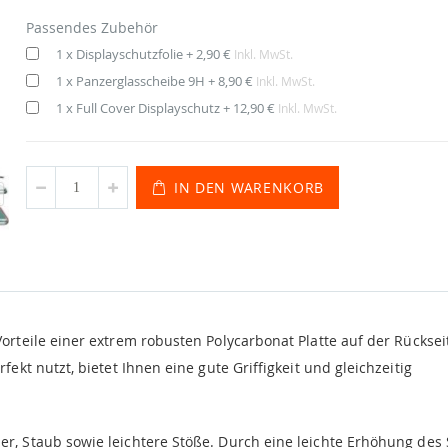
Passendes Zubehör
1 x Displayschutzfolie
+
2,90 €
Inkl. MwSt.
1 x Panzerglasscheibe 9H
+
8,90 €
Inkl. MwSt.
1 x Full Cover Displayschutz
+
12,90 €
Inkl. MwSt.
IN DEN WARENKORB
orteile einer extrem robusten Polycarbonat Platte auf der Rückse
ekt nutzt, bietet Ihnen eine gute Griffigkeit und gleichzeitig
r, Staub sowie leichtere Stöße. Durch eine leichte Erhöhung des S