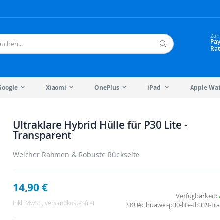
Zah
Pay
Rat
Suche
Google
Xiaomi
OnePlus
iPad
Apple Wa
Ultraklare Hybrid Hülle für P30 Lite -
Transparent
Weicher Rahmen & Robuste Rückseite
14,90 €
Verfügbarkeit:
Inkl. MwSt.
, versandkostenfrei
SKU
huawei-p30-lite-tb339-tr