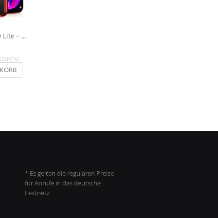
Hülle für Huawei P30 Lite - Transparent / Rot
Silikon Hülle für Huawei P30 Lite - Transparent / Schwarz
12,90 €
14,90 €
stenfrei
Inkl. MwSt.
, versandkostenfrei
Inkl. MwSt.
, versandkosten
NKORB
IN DEN WARENKORB
IN DEN WARENKO
* Es gelten die regulären Preise
für Anrufe in das deutsche
Festnetz