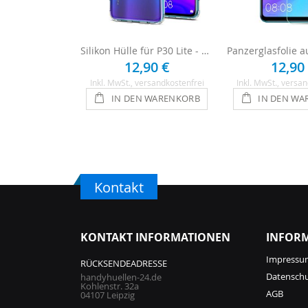
Silikon Hülle für P30 Lite - Transparent
12,90 €
12,90
Inkl. MwSt.
, versandkostenfrei
Inkl. MwSt.
, versan
IN DEN WARENKORB
IN DEN WA
Kontakt
KONTAKT INFORMATIONEN
INFOR
Impressu
RÜCKSENDEADRESSE
Datensch
handyhuellen-24.de
Kohlenstr. 32a
AGB
04107 Leipzig