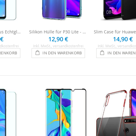
Panzerglasfolie aus Echtglas für Huawei P30 Lite
Silikon Hülle für P30 Lite - Transparent
 €
12,90 €
14,90 €
dkostenfrei
Inkl. MwSt.
, versandkostenfrei
Inkl. MwSt.
, versandko
RENKORB
IN DEN WARENKORB
IN DEN WARE