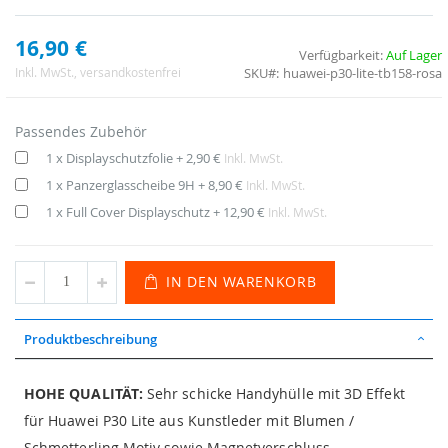
16,90 €
Verfügbarkeit:
Auf Lager
SKU
huawei-p30-lite-tb158-rosa
Inkl. MwSt.
, versandkostenfrei
Passendes Zubehör
1 x Displayschutzfolie
+
2,90 €
Inkl. MwSt.
1 x Panzerglasscheibe 9H
+
8,90 €
Inkl. MwSt.
1 x Full Cover Displayschutz
+
12,90 €
Inkl. MwSt.
IN DEN WARENKORB
Produktbeschreibung
HOHE QUALITÄT:
Sehr schicke Handyhülle mit 3D Effekt
für Huawei P30 Lite aus Kunstleder mit Blumen /
Schmetterling Motiv sowie Magnetverschluss