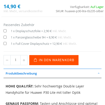
14,90 €
Verfügbarkeit:
Auf Lager
SKU
huawei-p30-lite-tb235-silber
Inkl. MwSt.
, versandkostenfrei
Passendes Zubehör
1 x Displayschutzfolie
+
2,90 €
Inkl. MwSt.
1 x Panzerglasscheibe 9H
+
8,90 €
Inkl. MwSt.
1 x Full Cover Displayschutz
+
12,90 €
Inkl. MwSt.
IN DEN WARENKORB
Produktbeschreibung
HOHE QUALITÄT:
Sehr hochwertige Double Layer
Handyhülle für Huawei P30 Lite mit toller Optik
GENAUE PASSFORM:
Tasten und Anschlüsse sind optimal