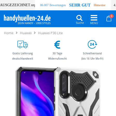
SEHR GUT
AUSGEZEICHNET
.org
86.007 Bewertungen
Hinweise
4
Art
0
Wa
Suche
Home
Huawei
Huawei P30 Lite
Gratis Lieferung
30 Tage
Schnellversand
deutschlandweit
Widerrufsrecht
(bis 16 Uhr Mo-Fr)
Zum
Zum
Ende
Anfang
der
der
Bildergalerie
Bildergalerie
springen
springen