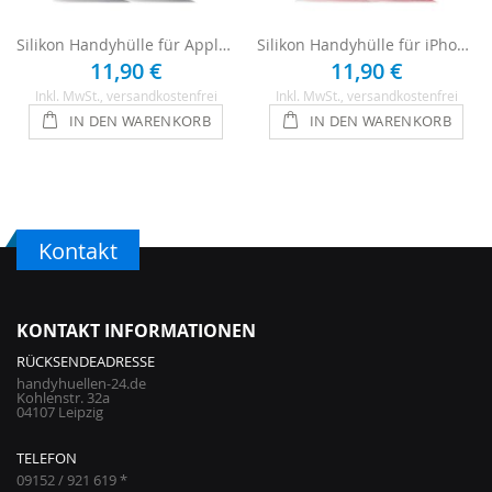
Silikon Handyhülle für Apple iPhone 8 - Schwarz
Silikon Handyhülle für iPhone 8 - Schwarz / Rot
11,90 €
11,90 €
Inkl. MwSt.
, versandkostenfrei
Inkl. MwSt.
, versandkostenfrei
IN DEN WARENKORB
IN DEN WARENKORB
Kontakt
KONTAKT INFORMATIONEN
RÜCKSENDEADRESSE
handyhuellen-24.de
Kohlenstr. 32a
04107 Leipzig
TELEFON
09152 / 921 619 *