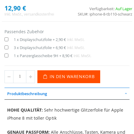
12,90 €
Verfügbarkeit:
Auf Lager
SKU
iphone-8-tb110-schwarz
Inkl. MwSt.
, versandkostenfrei
Passendes Zubehör
1 x Displayschutzfolie
+
2,90 €
Inkl. MwSt.
3 x Displayschutzfolie
+
6,90 €
Inkl. MwSt.
1 x Panzerglasscheibe 9H
+
8,90 €
Inkl. MwSt.
IN DEN WARENKORB
Produktbeschreibung
HOHE QUALITÄT:
Sehr hochwertige Glitzerfolie für Apple
iPhone 8 mit toller Optik
GENAUE PASSFORM:
Alle Anschlüsse, Tasten, Kamera und