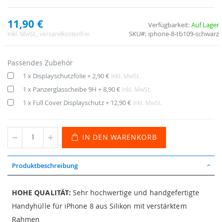
11,90 €
Verfügbarkeit:
Auf Lager
SKU
iphone-8-tb109-schwarz
Inkl. MwSt.
, versandkostenfrei
Passendes Zubehör
1 x Displayschutzfolie
+
2,90 €
Inkl. MwSt.
1 x Panzerglasscheibe 9H
+
8,90 €
Inkl. MwSt.
1 x Full Cover Displayschutz
+
12,90 €
Inkl. MwSt.
IN DEN WARENKORB
Produktbeschreibung
HOHE QUALITÄT:
Sehr hochwertige und handgefertigte
Handyhülle für iPhone 8 aus Silikon mit verstärktem
Rahmen