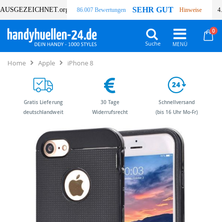
SEHR GUT
AUSGEZEICHNET
.org
86.007 Bewertungen
Hinweise
4
Art
0
Wa
Suche
Home
Apple
iPhone 8
Gratis Lieferung
30 Tage
Schnellversand
deutschlandweit
Widerrufsrecht
(bis 16 Uhr Mo-Fr)
Zum
Zum
Ende
Anfang
der
der
Bildergalerie
Bildergalerie
springen
springen