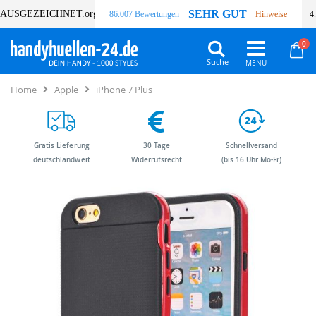
SEHR GUT
AUSGEZEICHNET
.org
86.007 Bewertungen
Hinweise
4
Art
0
Wa
Suche
Home
Apple
iPhone 7 Plus
Gratis Lieferung
30 Tage
Schnellversand
deutschlandweit
Widerrufsrecht
(bis 16 Uhr Mo-Fr)
Zum
Zum
Ende
Anfang
der
der
Bildergalerie
Bildergalerie
springen
springen