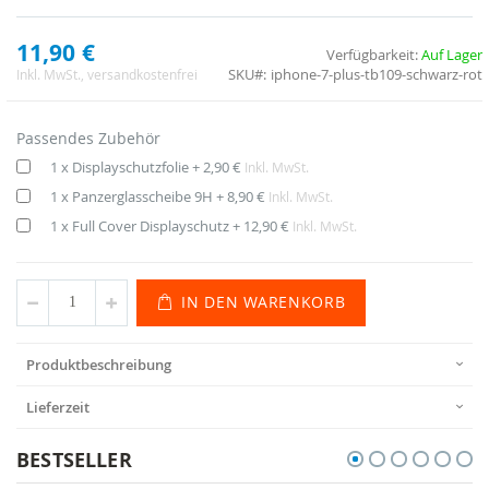
11,90 €
Verfügbarkeit:
Auf Lager
SKU
iphone-7-plus-tb109-schwarz-rot
Inkl. MwSt.
, versandkostenfrei
Passendes Zubehör
1 x Displayschutzfolie
+
2,90 €
Inkl. MwSt.
1 x Panzerglasscheibe 9H
+
8,90 €
Inkl. MwSt.
1 x Full Cover Displayschutz
+
12,90 €
Inkl. MwSt.
IN DEN WARENKORB
Produktbeschreibung
Lieferzeit
BESTSELLER