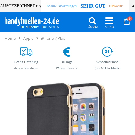
SEHR GUT
AUSGEZEICHNET
.org
86.007 Bewertungen
Hinweise
4
Art
0
Wa
Suche
Home
Apple
iPhone 7 Plus
Gratis Lieferung
30 Tage
Schnellversand
deutschlandweit
Widerrufsrecht
(bis 16 Uhr Mo-Fr)
Zum
Zum
Ende
Anfang
der
der
Bildergalerie
Bildergalerie
springen
springen