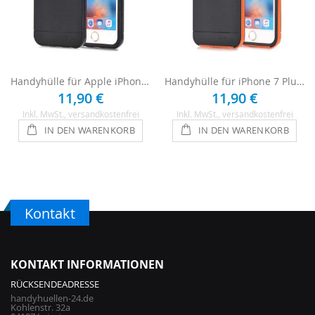
Handyhülle für Apple iPhone 7 Plus - Schwarz
Handyhülle für iPhone 7 Plus - Schwarz / Orange
11,90 €
11,90 €
Inkl. MwSt.
, versandkostenfrei
Inkl. MwSt.
, versandkostenfrei
IN DEN WARENKORB
IN DEN WARENKORB
Kontakt
KONTAKT INFORMATIONEN
RÜCKSENDEADRESSE
handyhuellen-24.de
Kohlenstr. 32a