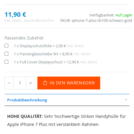
11,90 €
Verfügbarkeit:
Auf Lager
SKU
iphone-7-plus-tb109-schwarz-gold
Inkl. MwSt.
, versandkostenfrei
Passendes Zubehör
1 x Displayschutzfolie
+
2,90 €
Inkl. MwSt.
1 x Panzerglasscheibe 9H
+
8,90 €
Inkl. MwSt.
1 x Full Cover Displayschutz
+
12,90 €
Inkl. MwSt.
IN DEN WARENKORB
Produktbeschreibung
HOHE QUALITÄT:
Sehr hochwertige Silikon Handyhülle für
Apple iPhone 7 Plus mit verstärktem Rahmen