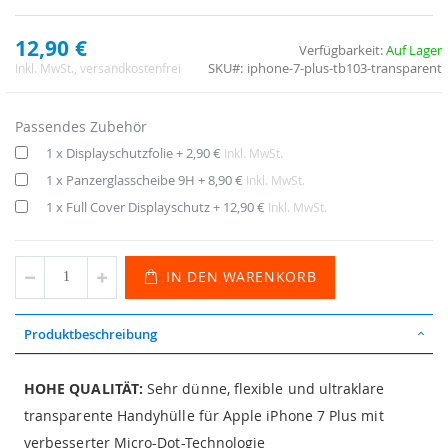
12,90 €
Verfügbarkeit:
Auf Lager
SKU
iphone-7-plus-tb103-transparent
Inkl. MwSt.
, versandkostenfrei
Passendes Zubehör
1 x Displayschutzfolie
+
2,90 €
Inkl. MwSt.
1 x Panzerglasscheibe 9H
+
8,90 €
Inkl. MwSt.
1 x Full Cover Displayschutz
+
12,90 €
Inkl. MwSt.
IN DEN WARENKORB
Produktbeschreibung
HOHE QUALITÄT:
Sehr dünne, flexible und ultraklare
transparente Handyhülle für Apple iPhone 7 Plus mit
verbesserter Micro-Dot-Technologie