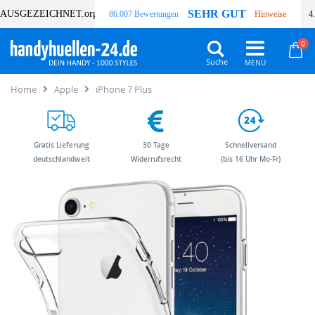
SEHR GUT
AUSGEZEICHNET
.org
86.007 Bewertungen
Hinweise
4
Art
0
Wa
Suche
Home
Apple
iPhone 7 Plus
Gratis Lieferung
30 Tage
Schnellversand
deutschlandweit
Widerrufsrecht
(bis 16 Uhr Mo-Fr)
Zum
Zum
Ende
Anfang
der
der
Bildergalerie
Bildergalerie
springen
springen