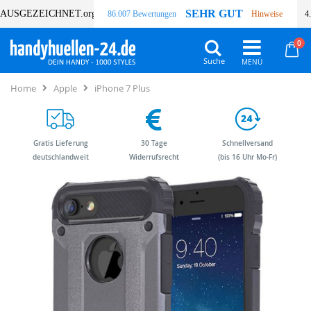
SEHR GUT
AUSGEZEICHNET
.org
86.007 Bewertungen
Hinweise
4
Art
0
Wa
Suche
Home
Apple
iPhone 7 Plus
Gratis Lieferung
30 Tage
Schnellversand
deutschlandweit
Widerrufsrecht
(bis 16 Uhr Mo-Fr)
Zum
Zum
Ende
Anfang
der
der
Bildergalerie
Bildergalerie
springen
springen