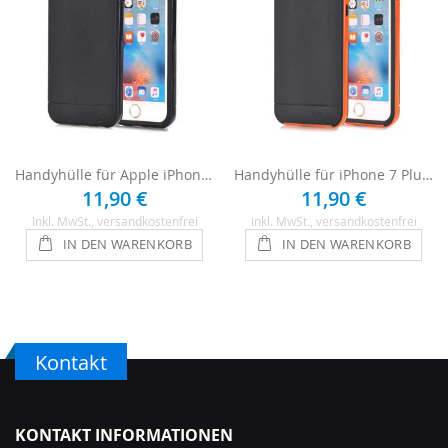
Handyhülle für Apple iPhone 7 Plus - Schwarz
Handyhülle für iPhone 7 Plus - Schwarz / Orange
11,90 €
11,90 €
Inkl. MwSt.
, versandkostenfrei
Inkl. MwSt.
, versandkostenfrei
IN DEN WARENKORB
IN DEN WARENKORB
Kontakt
KONTAKT INFORMATIONEN