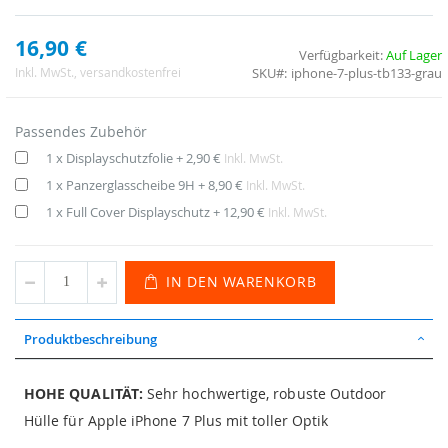
16,90 €
Verfügbarkeit:
Auf Lager
SKU
iphone-7-plus-tb133-grau
Inkl. MwSt.
, versandkostenfrei
Passendes Zubehör
1 x Displayschutzfolie
+
2,90 €
Inkl. MwSt.
1 x Panzerglasscheibe 9H
+
8,90 €
Inkl. MwSt.
1 x Full Cover Displayschutz
+
12,90 €
Inkl. MwSt.
IN DEN WARENKORB
Produktbeschreibung
HOHE QUALITÄT:
Sehr hochwertige, robuste Outdoor
Hülle für Apple iPhone 7 Plus mit toller Optik