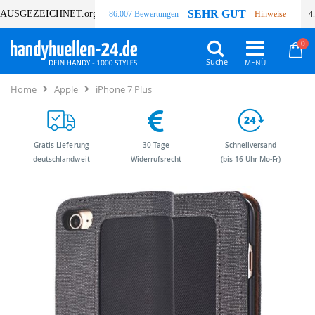
SEHR GUT
AUSGEZEICHNET
.org
86.007 Bewertungen
Hinweise
4
Art
0
Wa
Suche
Home
Apple
iPhone 7 Plus
Gratis Lieferung
30 Tage
Schnellversand
deutschlandweit
Widerrufsrecht
(bis 16 Uhr Mo-Fr)
Zum
Zum
Ende
Anfang
der
der
Bildergalerie
Bildergalerie
springen
springen