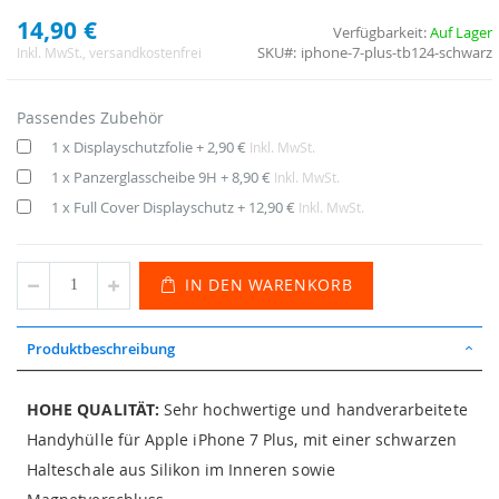
14,90 €
Verfügbarkeit:
Auf Lager
SKU
iphone-7-plus-tb124-schwarz
Inkl. MwSt.
, versandkostenfrei
Passendes Zubehör
1 x Displayschutzfolie
+
2,90 €
Inkl. MwSt.
1 x Panzerglasscheibe 9H
+
8,90 €
Inkl. MwSt.
1 x Full Cover Displayschutz
+
12,90 €
Inkl. MwSt.
IN DEN WARENKORB
Produktbeschreibung
HOHE QUALITÄT:
Sehr hochwertige und handverarbeitete
Handyhülle für Apple iPhone 7 Plus, mit einer schwarzen
Halteschale aus Silikon im Inneren sowie