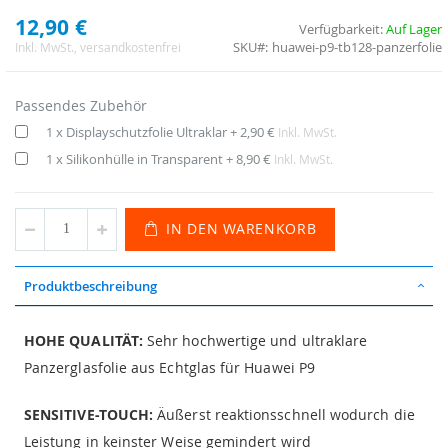
12,90 €
Verfügbarkeit:
Auf Lager
SKU
huawei-p9-tb128-panzerfolie
Inkl. MwSt.
, versandkostenfrei
Passendes Zubehör
1 x Displayschutzfolie Ultraklar
+
2,90 €
Inkl. MwSt.
1 x Silikonhülle in Transparent
+
8,90 €
Inkl. MwSt.
IN DEN WARENKORB
Produktbeschreibung
HOHE QUALITÄT:
Sehr hochwertige und ultraklare
Panzerglasfolie aus Echtglas für Huawei P9
SENSITIVE-TOUCH:
Äußerst reaktionsschnell wodurch die
Leistung in keinster Weise gemindert wird