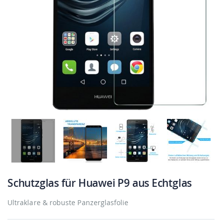
Schutzglas für Huawei P9 aus Echtglas
Ultraklare & robuste Panzerglasfolie