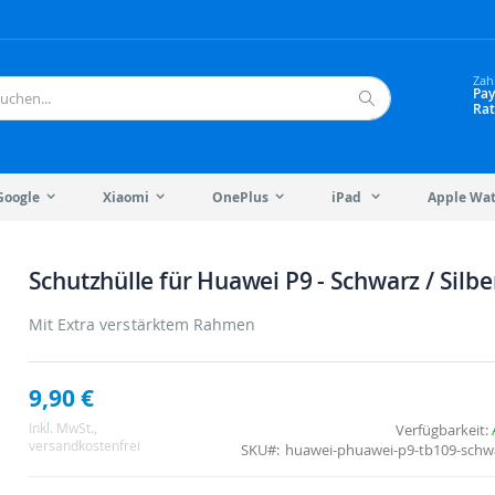
Zah
Pay
Rat
Suche
Google
Xiaomi
OnePlus
iPad
Apple Wa
Schutzhülle für Huawei P9 - Schwarz / Silbe
Mit Extra verstärktem Rahmen
9,90 €
Inkl. MwSt.
,
Verfügbarkeit:
versandkostenfrei
SKU
huawei-phuawei-p9-tb109-schwa