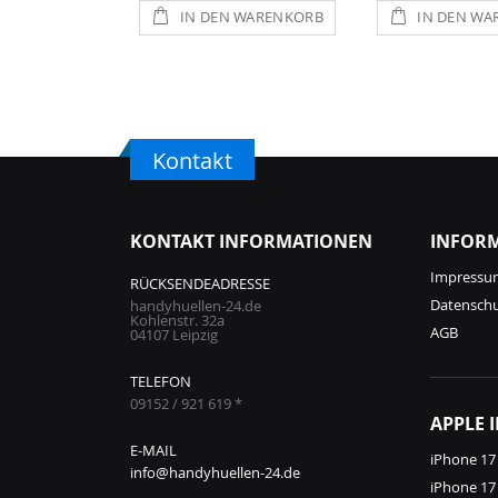
IN DEN WARENKORB
IN DEN WA
Kontakt
KONTAKT INFORMATIONEN
INFOR
Impressu
RÜCKSENDEADRESSE
Datensch
handyhuellen-24.de
Kohlenstr. 32a
AGB
04107 Leipzig
TELEFON
09152 / 921 619 *
APPLE 
E-MAIL
iPhone 17
info@handyhuellen-24.de
iPhone 17