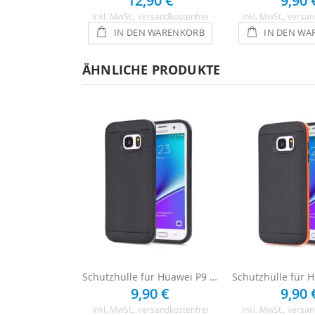
12,90 €
9,90 
Inkl. MwSt.
, versandkostenfrei
Inkl. MwSt.
, versan
IN DEN WARENKORB
IN DEN WA
ÄHNLICHE PRODUKTE
Schutzhülle für Huawei P9 - Schwarz
9,90 €
9,90 
Inkl. MwSt.
, versandkostenfrei
Inkl. MwSt.
, versan