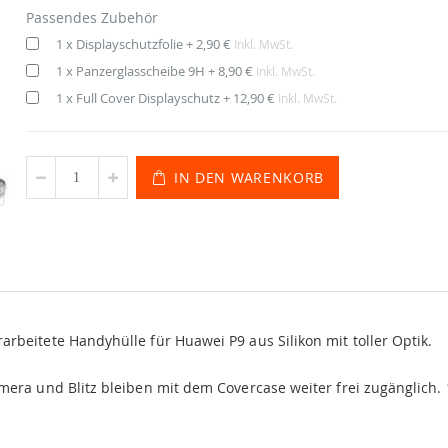
Passendes Zubehör
1 x Displayschutzfolie
+
2,90 €
Inkl. MwSt.
1 x Panzerglasscheibe 9H
+
8,90 €
Inkl. MwSt.
1 x Full Cover Displayschutz
+
12,90 €
Inkl. MwSt.
IN DEN WARENKORB
beitete Handyhülle für Huawei P9 aus Silikon mit toller Optik.
mera und Blitz bleiben mit dem Covercase weiter frei zugänglich.