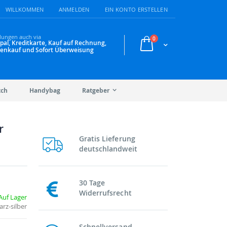
WILLKOMMEN
ANMELDEN
EIN KONTO ERSTELLEN
lungen auch via
Artikel
0
pal, Kreditkarte, Kauf auf Rechnung,
Warenkorb
enkauf und Sofort Überweisung
tch
Handybag
Ratgeber
r
Gratis Lieferung
deutschlandweit
30 Tage
Widerrufsrecht
Auf Lager
rz-silber
Schnellversand