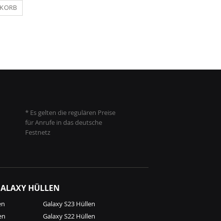
NKORB
IN DEN WARENKORB
IN DEN WARENKO
* Es gelten die regulären Preise
für Anrufe in das deutsche
Festnetz
ALAXY HÜLLEN
en
Galaxy S23 Hüllen
en
Galaxy S22 Hüllen