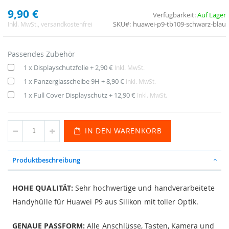
9,90 €
Verfügbarkeit:
Auf Lager
SKU
huawei-p9-tb109-schwarz-blau
Inkl. MwSt.
, versandkostenfrei
Passendes Zubehör
1 x Displayschutzfolie
+
2,90 €
Inkl. MwSt.
1 x Panzerglasscheibe 9H
+
8,90 €
Inkl. MwSt.
1 x Full Cover Displayschutz
+
12,90 €
Inkl. MwSt.
IN DEN WARENKORB
Produktbeschreibung
HOHE QUALITÄT:
Sehr hochwertige und handverarbeitete
Handyhülle für Huawei P9 aus Silikon mit toller Optik.
GENAUE PASSFORM:
Alle Anschlüsse, Tasten, Kamera und