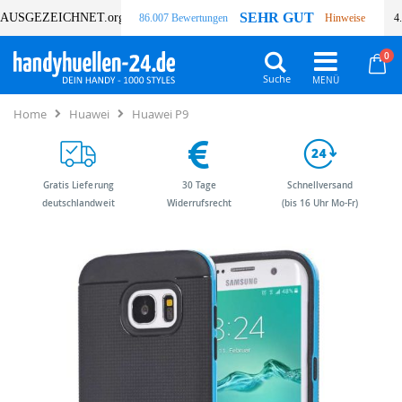
SEHR GUT
AUSGEZEICHNET
.org
86.007 Bewertungen
Hinweise
4
Art
0
Wa
Suche
Home
Huawei
Huawei P9
Gratis Lieferung
30 Tage
Schnellversand
deutschlandweit
Widerrufsrecht
(bis 16 Uhr Mo-Fr)
Zum
Zum
Ende
Anfang
der
der
Bildergalerie
Bildergalerie
springen
springen