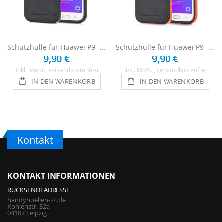
Schutzhülle für Huawei P9 - Schwarz
Schutzhülle für Huawei P9 - Schwarz / Orange
9,90 €
9,90 €
Inkl. MwSt.
, versandkostenfrei
Inkl. MwSt.
, versandkostenfrei
IN DEN WARENKORB
IN DEN WARENKORB
Kontakt
KONTAKT INFORMATIONEN
RÜCKSENDEADRESSE
handyhuellen-24.de
Kohlenstr. 32a
04107 Leipzig