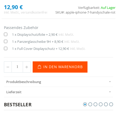
12,90 €
Verfügbarkeit:
Auf Lager
SKU
apple-iphone-7-handyschale-rot
Inkl. MwSt.
, versandkostenfrei
Passendes Zubehör
1 x Displayschutzfolie
+
2,90 €
Inkl. MwSt.
1 x Panzerglasscheibe 9H
+
8,90 €
Inkl. MwSt.
1 x Full Cover Displayschutz
+
12,90 €
Inkl. MwSt.
IN DEN WARENKORB
Produktbeschreibung
Lieferzeit
BESTSELLER