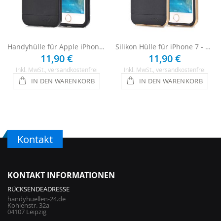
Handyhülle für Apple iPhone 7 Case - Schwarz
Silikon Hülle für iPhone 7 - Schwarz / Gold
11,90 €
11,90 €
Inkl. MwSt.
, versandkostenfrei
Inkl. MwSt.
, versandkostenfrei
IN DEN WARENKORB
IN DEN WARENKORB
Kontakt
KONTAKT INFORMATIONEN
RÜCKSENDEADRESSE
handyhuellen-24.de
Kohlenstr. 32a
04107 Leipzig