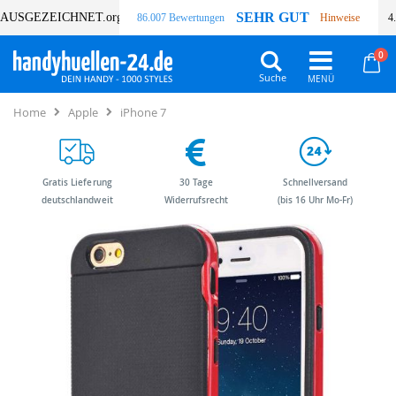
SEHR GUT
AUSGEZEICHNET
.org
86.007 Bewertungen
Hinweise
4
Art
0
Wa
Suche
Home
Apple
iPhone 7
Gratis Lieferung
30 Tage
Schnellversand
deutschlandweit
Widerrufsrecht
(bis 16 Uhr Mo-Fr)
Zum
Zum
Ende
Anfang
der
der
Bildergalerie
Bildergalerie
springen
springen