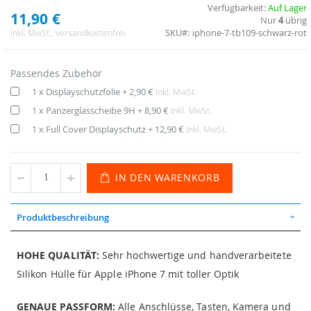
Verfügbarkeit:
Auf Lager
11,90 €
Nur
4
übrig
SKU
iphone-7-tb109-schwarz-rot
Inkl. MwSt.
, versandkostenfrei
Passendes Zubehör
1 x Displayschutzfolie
+
2,90 €
Inkl. MwSt.
1 x Panzerglasscheibe 9H
+
8,90 €
Inkl. MwSt.
1 x Full Cover Displayschutz
+
12,90 €
Inkl. MwSt.
IN DEN WARENKORB
Produktbeschreibung
HOHE QUALITÄT:
Sehr hochwertige und handverarbeitete
Silikon Hülle für Apple iPhone 7 mit toller Optik
GENAUE PASSFORM:
Alle Anschlüsse, Tasten, Kamera und