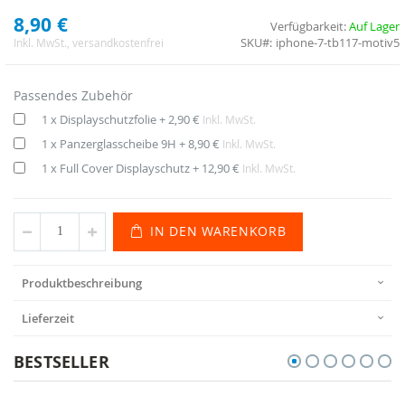
8,90 €
Verfügbarkeit:
Auf Lager
SKU
iphone-7-tb117-motiv5
Inkl. MwSt.
, versandkostenfrei
Passendes Zubehör
1 x Displayschutzfolie
+
2,90 €
Inkl. MwSt.
1 x Panzerglasscheibe 9H
+
8,90 €
Inkl. MwSt.
1 x Full Cover Displayschutz
+
12,90 €
Inkl. MwSt.
IN DEN WARENKORB
Produktbeschreibung
Lieferzeit
BESTSELLER