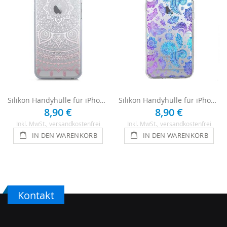
Silikon Handyhülle für iPhone 7 - Pinkes Mandala
Silikon Handyhülle für iPhone 7 - Blumen
8,90 €
8,90 €
Inkl. MwSt.
, versandkostenfrei
Inkl. MwSt.
, versandkostenfrei
IN DEN WARENKORB
IN DEN WARENKORB
Kontakt