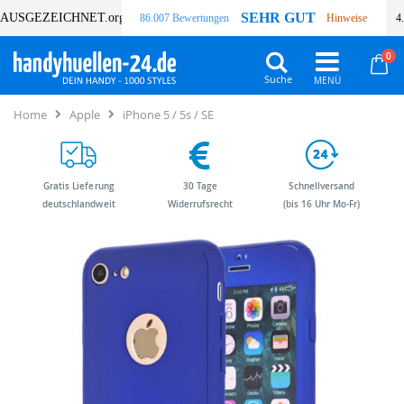
SEHR GUT
AUSGEZEICHNET
.org
86.007 Bewertungen
Hinweise
4
Art
0
Wa
Suche
Home
Apple
iPhone 5 / 5s / SE
Gratis Lieferung
30 Tage
Schnellversand
deutschlandweit
Widerrufsrecht
(bis 16 Uhr Mo-Fr)
Zum
Zum
Ende
Anfang
der
der
Bildergalerie
Bildergalerie
springen
springen