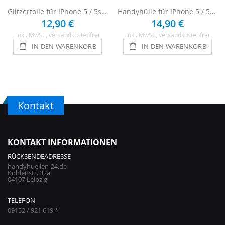
Glitzerfolie für iPhone 5 / 5s / SE - Blau
Handyhülle für iPhone 5 / 5s / SE - Hellblau
12,90 €
14,90 €
Inkl. MwSt.
, versandkostenfrei
Inkl. MwSt.
, versandkostenfrei
IN DEN WARENKORB
IN DEN WARENKORB
Kontakt
KONTAKT INFORMATIONEN
RÜCKSENDEADRESSE
handyhuellen-24.de
Kohlenstr. 32a
04107 Leipzig
TELEFON
09152 / 921 619 *