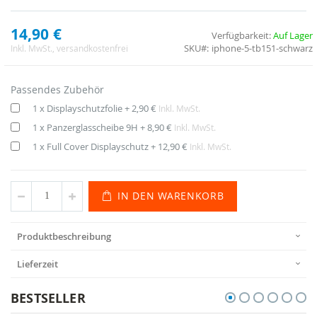
14,90 €
Verfügbarkeit:
Auf Lager
SKU
iphone-5-tb151-schwarz
Inkl. MwSt.
, versandkostenfrei
Passendes Zubehör
1 x Displayschutzfolie
+
2,90 €
Inkl. MwSt.
1 x Panzerglasscheibe 9H
+
8,90 €
Inkl. MwSt.
1 x Full Cover Displayschutz
+
12,90 €
Inkl. MwSt.
IN DEN WARENKORB
Produktbeschreibung
Lieferzeit
BESTSELLER