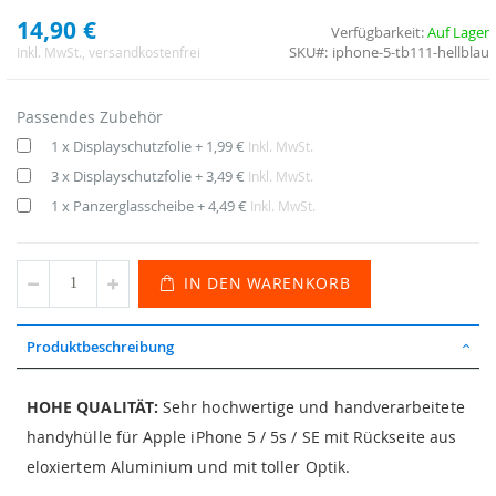
14,90 €
Verfügbarkeit:
Auf Lager
SKU
iphone-5-tb111-hellblau
Inkl. MwSt.
, versandkostenfrei
Passendes Zubehör
1 x Displayschutzfolie
+
1,99 €
Inkl. MwSt.
3 x Displayschutzfolie
+
3,49 €
Inkl. MwSt.
1 x Panzerglasscheibe
+
4,49 €
Inkl. MwSt.
IN DEN WARENKORB
Produktbeschreibung
HOHE QUALITÄT:
Sehr hochwertige und handverarbeitete
handyhülle für Apple iPhone 5 / 5s / SE mit Rückseite aus
eloxiertem Aluminium und mit toller Optik.