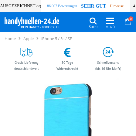
SEHR GUT
AUSGEZEICHNET
.org
86.007 Bewertungen
Hinweise
4
Art
0
Wa
Suche
Home
Apple
iPhone 5 / 5s / SE
Gratis Lieferung
30 Tage
Schnellversand
deutschlandweit
Widerrufsrecht
(bis 16 Uhr Mo-Fr)
Zum
Zum
Ende
Anfang
der
der
Bildergalerie
Bildergalerie
springen
springen