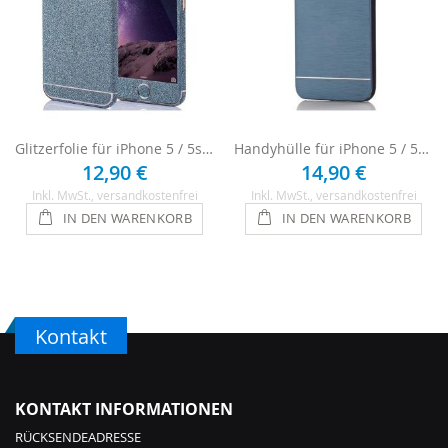
Glitzerfolie für iPhone 5 / 5s / SE - Blau
Handyhülle für iPhone 5 / 5s / SE - Dunkelblau
12,90 €
14,90 €
Inkl. MwSt.
, versandkostenfrei
Inkl. MwSt.
, versandkostenfrei
IN DEN WARENKORB
IN DEN WARENKORB
Kontakt
KONTAKT INFORMATIONEN
RÜCKSENDEADRESSE