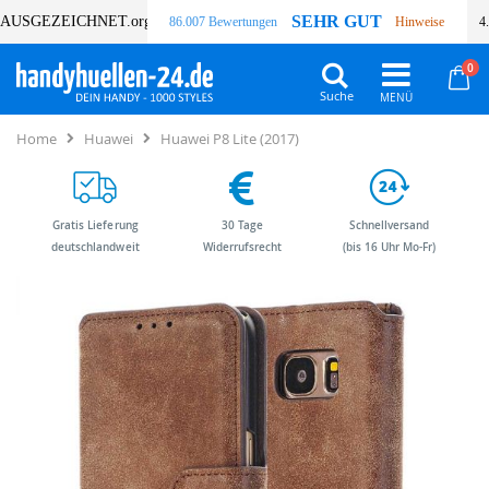
SEHR GUT
AUSGEZEICHNET
.org
86.007 Bewertungen
Hinweise
4
Art
0
Wa
Suche
Home
Huawei
Huawei P8 Lite (2017)
Gratis Lieferung
30 Tage
Schnellversand
deutschlandweit
Widerrufsrecht
(bis 16 Uhr Mo-Fr)
Zum
Zum
Ende
Anfang
der
der
Bildergalerie
Bildergalerie
springen
springen