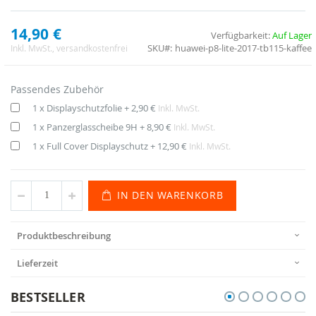
14,90 €
Verfügbarkeit:
Auf Lager
SKU
huawei-p8-lite-2017-tb115-kaffee
Inkl. MwSt.
, versandkostenfrei
Passendes Zubehör
1 x Displayschutzfolie
+
2,90 €
Inkl. MwSt.
1 x Panzerglasscheibe 9H
+
8,90 €
Inkl. MwSt.
1 x Full Cover Displayschutz
+
12,90 €
Inkl. MwSt.
IN DEN WARENKORB
Produktbeschreibung
Lieferzeit
BESTSELLER