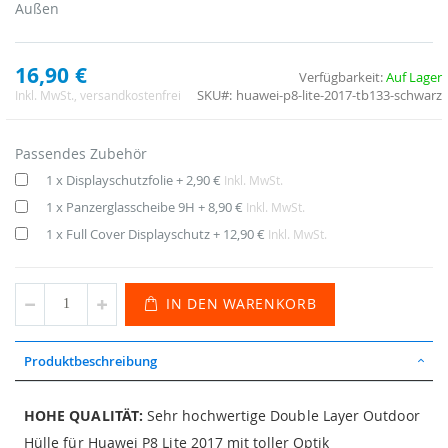
Außen
16,90 €
Verfügbarkeit:
Auf Lager
SKU
huawei-p8-lite-2017-tb133-schwarz
Inkl. MwSt.
, versandkostenfrei
Passendes Zubehör
1 x Displayschutzfolie
+
2,90 €
Inkl. MwSt.
1 x Panzerglasscheibe 9H
+
8,90 €
Inkl. MwSt.
1 x Full Cover Displayschutz
+
12,90 €
Inkl. MwSt.
IN DEN WARENKORB
Produktbeschreibung
HOHE QUALITÄT:
Sehr hochwertige Double Layer Outdoor
Hülle für Huawei P8 Lite 2017 mit toller Optik