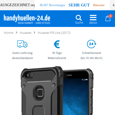
SEHR GUT
AUSGEZEICHNET
.org
86.007 Bewertungen
Hinweise
4
Art
0
Wa
Suche
Home
Huawei
Huawei P8 Lite (2017)
Gratis Lieferung
30 Tage
Schnellversand
deutschlandweit
Widerrufsrecht
(bis 16 Uhr Mo-Fr)
Zum
Zum
Ende
Anfang
der
der
Bildergalerie
Bildergalerie
springen
springen