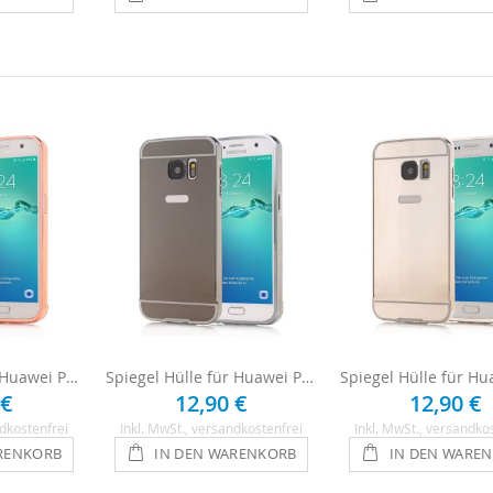
Spiegel Hülle für Huawei P8 Lite (2017) - Roségold
Spiegel Hülle für Huawei P8 Lite (2017) - Anthrazit
 €
12,90 €
12,90 €
dkostenfrei
Inkl. MwSt.
, versandkostenfrei
Inkl. MwSt.
, versandko
RENKORB
IN DEN WARENKORB
IN DEN WARE