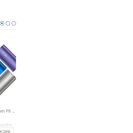
Handyhülle für Huawei P8 Lite 2017
Spiegel Hülle für Huawei P8 Lite (2017) - Anthrazit
12,90 €
6,90 €
stenfrei
Inkl. MwSt.
, versandkostenfrei
Inkl. MwSt.
, versandkosten
NKORB
IN DEN WARENKORB
IN DEN WARENKO