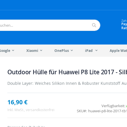
Zah
Pay
Rat
Suche
Google
Xiaomi
OnePlus
iPad
Apple Wa
Outdoor Hülle für Huawei P8 Lite 2017 - Sil
Double Layer: Weiches Silikon Innen & Robuster Kunststoff A
16,90 €
Verfügbarkeit:
Inkl. MwSt.
, versandkostenfrei
SKU
huawei-p8-lite-2017-tb1