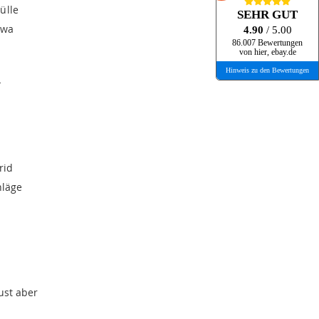
ülle
SEHR GUT
twa
4.90
/ 5.00
86.007 Bewertungen
von hier, ebay.de
Hinweis zu den Bewertungen
-
rid
hläge
ust aber