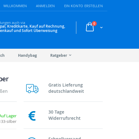
WILLKOMMEN
ANMELDEN
EIN KONTO ERSTELLEN
lungen auch via
Artikel
0
pal, Kreditkarte, Kauf auf Rechnung,
Warenkorb
enkauf und Sofort Überweisung
tch
Handybag
Ratgeber
ber
Gratis Lieferung
ußen
deutschlandweit
30 Tage
Auf Lager
Widerrufsrecht
33-silber
Schnellversand