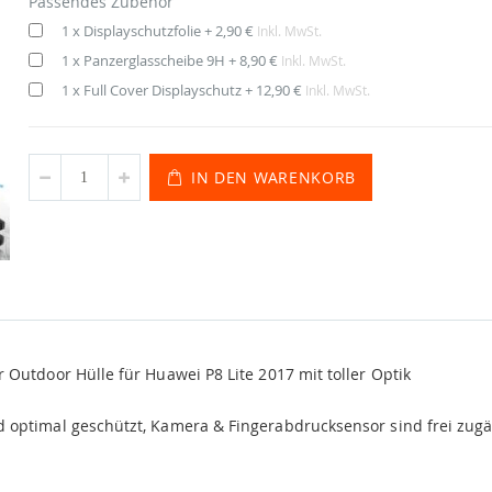
Passendes Zubehör
1 x Displayschutzfolie
+
2,90 €
Inkl. MwSt.
1 x Panzerglasscheibe 9H
+
8,90 €
Inkl. MwSt.
1 x Full Cover Displayschutz
+
12,90 €
Inkl. MwSt.
IN DEN WARENKORB
Outdoor Hülle für Huawei P8 Lite 2017 mit toller Optik
 optimal geschützt, Kamera & Fingerabdrucksensor sind frei zugä