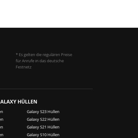
* Es gelten die regulären Preise
für Anrufe in das deutsche
Festnetz
ALAXY HÜLLEN
en
Galaxy S23 Hüllen
en
Galaxy S22 Hüllen
en
Galaxy S21 Hüllen
en
Galaxy S10 Hüllen