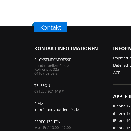
Kontakt
KONTAKT INFORMATIONEN
INFOR
Impressu
RÜCKSENDEADRESSE
Datensch
handyhuellen-24.de
Kohlenstr. 32a
AGB
04107 Leipzig
TELEFON
09152 / 921 619 *
APPLE 
E-MAIL
iPhone 17
info@handyhuellen-24.de
iPhone 17
iPhone 16
SPRECHZEITEN
Mo - Fr / 10:00 - 12:00
iPhone 16