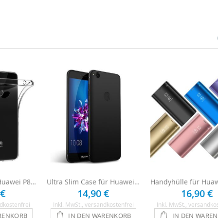
Silikon Hülle für Huawei P8 Lite 2017 - Transparent
Ultra Slim Case für Huawei P8 Lite 2017 - Schwarz
 €
14,90 €
16,90 €
dkostenfrei
Inkl. MwSt.
, versandkostenfrei
Inkl. MwSt.
, versandko
RENKORB
IN DEN WARENKORB
IN DEN WARE