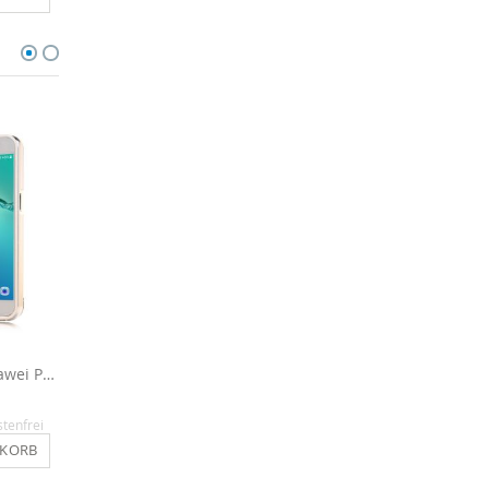
Spiegel Hülle für Huawei P8 Lite (2017) - Silber
Silikon Hülle für Huawei P8 Lite 2017 - Transparent
12,90 €
3,95 €
stenfrei
Inkl. MwSt.
, versandkostenfrei
Inkl. MwSt.
, versandkosten
NKORB
IN DEN WARENKORB
IN DEN WARENKO