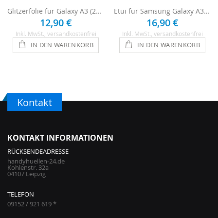
Glitzerfolie für Galaxy A3 (2017) - Blau
Etui für Samsung Galaxy A3 2017 - Blau
12,90 €
16,90 €
Inkl. MwSt.
, versandkostenfrei
Inkl. MwSt.
, versandkostenfrei
IN DEN WARENKORB
IN DEN WARENKORB
Kontakt
KONTAKT INFORMATIONEN
RÜCKSENDEADRESSE
handyhuellen-24.de
Kohlenstr. 32a
04107 Leipzig
TELEFON
09152 / 921 619 *