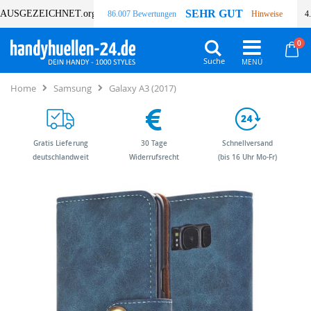
SEHR GUT
AUSGEZEICHNET
.org
86.007 Bewertungen
Hinweise
4
Art
0
Wa
Suche
Home
Samsung
Galaxy A3 (2017)
Gratis Lieferung
30 Tage
Schnellversand
deutschlandweit
Widerrufsrecht
(bis 16 Uhr Mo-Fr)
Zum
Zum
Ende
Anfang
der
der
Bildergalerie
Bildergalerie
springen
springen