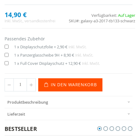
14,90 €
Verfügbarkeit:
Auf Lager
SKU
galaxy-a3-2017-tb133-schwarz
Inkl. MwSt.
, versandkostenfrei
Passendes Zubehör
1 x Displayschutzfolie
+
2,90 €
Inkl. MwSt.
1 x Panzerglasscheibe 9H
+
8,90 €
Inkl. MwSt.
1 x Full Cover Displayschutz
+
12,90 €
Inkl. MwSt.
IN DEN WARENKORB
Produktbeschreibung
Lieferzeit
BESTSELLER