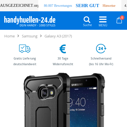
SEHR GUT
AUSGEZEICHNET
.org
86.007 Bewertungen
Hinweise
4
Art
0
Wa
Suche
Home
Samsung
Galaxy A3 (2017)
Gratis Lieferung
30 Tage
Schnellversand
deutschlandweit
Widerrufsrecht
(bis 16 Uhr Mo-Fr)
Zum
Zum
Ende
Anfang
der
der
Bildergalerie
Bildergalerie
springen
springen