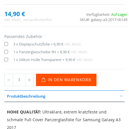
14,90 €
Verfügbarkeit:
Auf Lager
SKU
galaxy-a3-2017-tb149
Inkl. MwSt.
, versandkostenfrei
Passendes Zubehör
3 x Displayschutzfolie
+
6,90 €
Inkl. MwSt.
1 x Panzerglasscheibe 9H
+
8,90 €
Inkl. MwSt.
1 x Silikon Hülle Transparent
+
9,90 €
Inkl. MwSt.
IN DEN WARENKORB
Produktbeschreibung
HOHE QUALITÄT:
Ultraklare, extrem kratzfeste und
schmale Full Cover Panzerglasfolie für Samsung Galaxy A3
2017