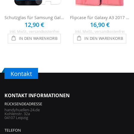
Schutzglas für Samsung Galaxy A3 2017 aus Echtglas
Flipcase für Galaxy A3 2017 mit Blumen Motiv - Rosa
12,90 €
16,90 €
Inkl. MwSt.
, versandkostenfrei
Inkl. MwSt.
, versandkostenfrei
IN DEN WARENKORB
IN DEN WARENKORB
Kontakt
KONTAKT INFORMATIONEN
RÜCKSENDEADRESSE
handyhuellen-24.de
Kohlenstr. 32a
04107 Leipzig
TELEFON