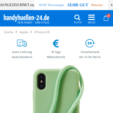
SEHR GUT
AUSGEZEICHNET
.org
86.007 Bewertungen
Hinweise
4
Art
0
Wa
Suche
Home
Apple
iPhone XR
Gratis Lieferung
30 Tage
Schnellversand
deutschlandweit
Widerrufsrecht
(bis 16 Uhr Mo-Fr)
Zum
Zum
Ende
Anfang
der
der
Bildergalerie
Bildergalerie
springen
springen