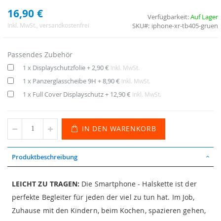
16,90 €
Verfügbarkeit:
Auf Lager
SKU
iphone-xr-tb405-gruen
Inkl. MwSt.
, versandkostenfrei
Passendes Zubehör
1 x Displayschutzfolie
+
2,90 €
Inkl. MwSt.
1 x Panzerglasscheibe 9H
+
8,90 €
Inkl. MwSt.
1 x Full Cover Displayschutz
+
12,90 €
Inkl. MwSt.
IN DEN WARENKORB
Produktbeschreibung
LEICHT ZU TRAGEN:
Die Smartphone - Halskette ist der
perfekte Begleiter für jeden der viel zu tun hat. Im Job,
Zuhause mit den Kindern, beim Kochen, spazieren gehen,