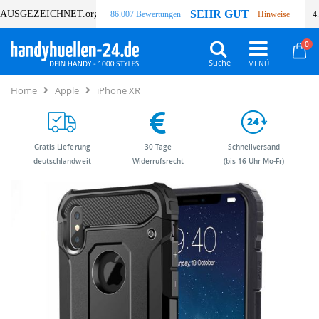
SEHR GUT
AUSGEZEICHNET
.org
86.007 Bewertungen
Hinweise
4
Art
0
Wa
Suche
Home
Apple
iPhone XR
Gratis Lieferung
30 Tage
Schnellversand
deutschlandweit
Widerrufsrecht
(bis 16 Uhr Mo-Fr)
Zum
Zum
Ende
Anfang
der
der
Bildergalerie
Bildergalerie
springen
springen