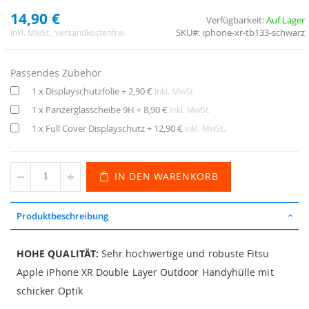
14,90 €
Verfügbarkeit:
Auf Lager
SKU
iphone-xr-tb133-schwarz
Inkl. MwSt.
, versandkostenfrei
Passendes Zubehör
1 x Displayschutzfolie
+
2,90 €
Inkl. MwSt.
1 x Panzerglasscheibe 9H
+
8,90 €
Inkl. MwSt.
1 x Full Cover Displayschutz
+
12,90 €
Inkl. MwSt.
IN DEN WARENKORB
Produktbeschreibung
HOHE QUALITÄT:
Sehr hochwertige und robuste Fitsu
Apple iPhone XR Double Layer Outdoor Handyhülle mit
schicker Optik