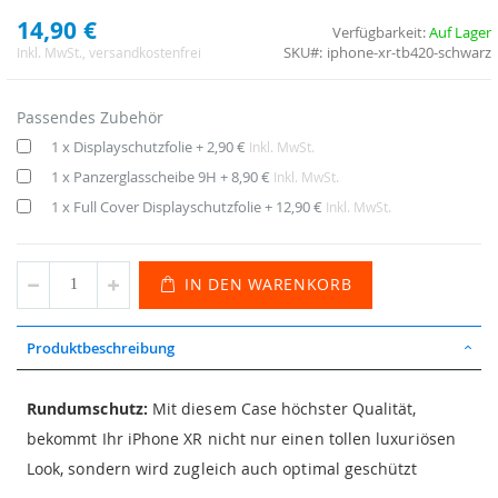
14,90 €
Verfügbarkeit:
Auf Lager
SKU
iphone-xr-tb420-schwarz
Inkl. MwSt.
, versandkostenfrei
Passendes Zubehör
1 x Displayschutzfolie
+
2,90 €
Inkl. MwSt.
1 x Panzerglasscheibe 9H
+
8,90 €
Inkl. MwSt.
1 x Full Cover Displayschutzfolie
+
12,90 €
Inkl. MwSt.
IN DEN WARENKORB
Produktbeschreibung
Rundumschutz:
Mit diesem Case höchster Qualität,
bekommt Ihr iPhone XR nicht nur einen tollen luxuriösen
Look, sondern wird zugleich auch optimal geschützt