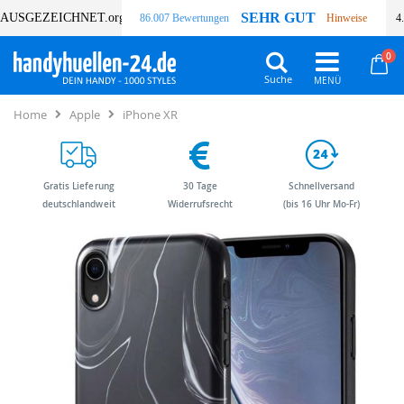
SEHR GUT
AUSGEZEICHNET
.org
86.007 Bewertungen
Hinweise
4
Art
0
Wa
Suche
Home
Apple
iPhone XR
Gratis Lieferung
30 Tage
Schnellversand
deutschlandweit
Widerrufsrecht
(bis 16 Uhr Mo-Fr)
Zum
Zum
Ende
Anfang
der
der
Bildergalerie
Bildergalerie
springen
springen