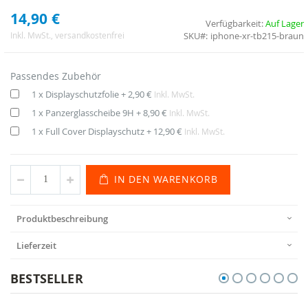
14,90 €
Verfügbarkeit:
Auf Lager
SKU
iphone-xr-tb215-braun
Inkl. MwSt.
, versandkostenfrei
Passendes Zubehör
1 x Displayschutzfolie
+
2,90 €
Inkl. MwSt.
1 x Panzerglasscheibe 9H
+
8,90 €
Inkl. MwSt.
1 x Full Cover Displayschutz
+
12,90 €
Inkl. MwSt.
IN DEN WARENKORB
Produktbeschreibung
Lieferzeit
BESTSELLER