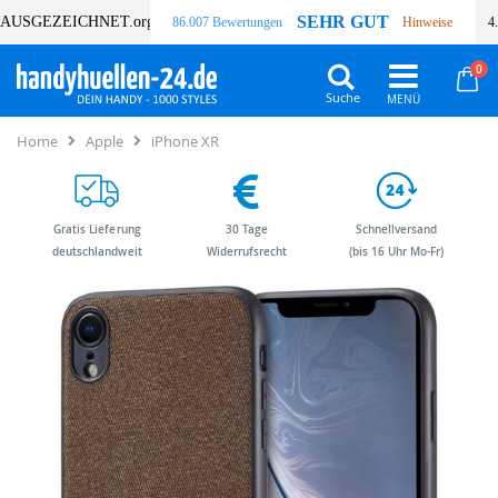
SEHR GUT
AUSGEZEICHNET
.org
86.007 Bewertungen
Hinweise
4
Art
0
Wa
Suche
Home
Apple
iPhone XR
Gratis Lieferung
30 Tage
Schnellversand
deutschlandweit
Widerrufsrecht
(bis 16 Uhr Mo-Fr)
Zum
Zum
Ende
Anfang
der
der
Bildergalerie
Bildergalerie
springen
springen