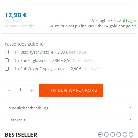
12,90 €
Verfügbarkeit:
Auf Lager
Inkl. MwSt.
,
SKU
huawei-p8-lite-2017-tb114-gold-spiegelnd
versandkostenfrei
Passendes Zubehör
1 x Displayschutzfolie
+
2,90 €
Inkl. MwSt.
1 x Panzerglasscheibe 9H
+
8,90 €
Inkl. MwSt.
1 x Full Cover Displayschutz
+
12,90 €
Inkl. MwSt.
IN DEN WARENKORB
Produktbeschreibung
Lieferzeit
BESTSELLER