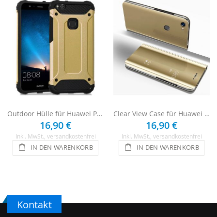
Outdoor Hülle für Huawei P8 Lite 2017 - Gold
Clear View Case für Huawei P8 Lite 2017 - Gold
16,90 €
16,90 €
Inkl. MwSt.
, versandkostenfrei
Inkl. MwSt.
, versandkostenfrei
IN DEN WARENKORB
IN DEN WARENKORB
Kontakt