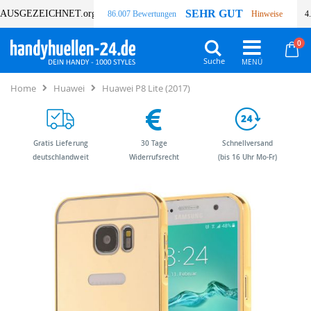
SEHR GUT
AUSGEZEICHNET
.org
86.007 Bewertungen
Hinweise
4
Art
0
Wa
Suche
Home
Huawei
Huawei P8 Lite (2017)
Gratis Lieferung
30 Tage
Schnellversand
deutschlandweit
Widerrufsrecht
(bis 16 Uhr Mo-Fr)
Zum
Zum
Ende
Anfang
der
der
Bildergalerie
Bildergalerie
springen
springen