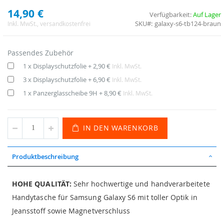
14,90 €
Verfügbarkeit:
Auf Lager
SKU
galaxy-s6-tb124-braun
Inkl. MwSt.
, versandkostenfrei
Passendes Zubehör
1 x Displayschutzfolie
+
2,90 €
Inkl. MwSt.
3 x Displayschutzfolie
+
6,90 €
Inkl. MwSt.
1 x Panzerglasscheibe 9H
+
8,90 €
Inkl. MwSt.
IN DEN WARENKORB
Produktbeschreibung
HOHE QUALITÄT:
Sehr hochwertige und handverarbeitete
Handytasche für Samsung Galaxy S6 mit toller Optik in
Jeansstoff sowie Magnetverschluss