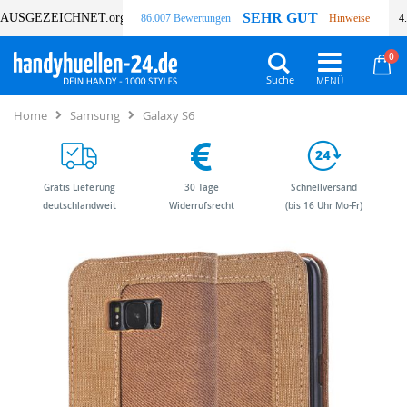
SEHR GUT
AUSGEZEICHNET
.org
86.007 Bewertungen
Hinweise
4
Art
0
Wa
Suche
Home
Samsung
Galaxy S6
Gratis Lieferung
30 Tage
Schnellversand
deutschlandweit
Widerrufsrecht
(bis 16 Uhr Mo-Fr)
Zum
Zum
Ende
Anfang
der
der
Bildergalerie
Bildergalerie
springen
springen