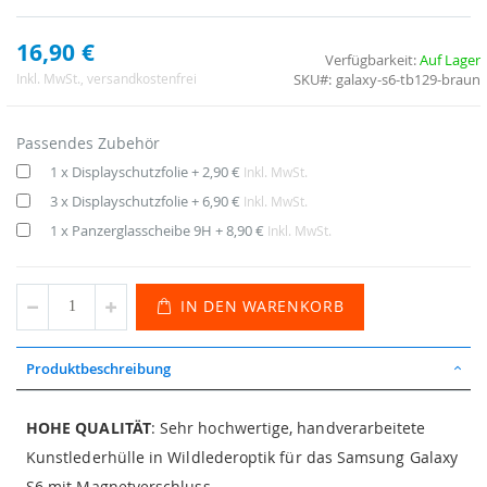
16,90 €
Verfügbarkeit:
Auf Lager
SKU
galaxy-s6-tb129-braun
Inkl. MwSt.
, versandkostenfrei
Passendes Zubehör
1 x Displayschutzfolie
+
2,90 €
Inkl. MwSt.
3 x Displayschutzfolie
+
6,90 €
Inkl. MwSt.
1 x Panzerglasscheibe 9H
+
8,90 €
Inkl. MwSt.
IN DEN WARENKORB
Produktbeschreibung
HOHE QUALITÄT
: Sehr hochwertige, handverarbeitete
Kunstlederhülle in Wildlederoptik für das Samsung Galaxy
S6 mit Magnetverschluss