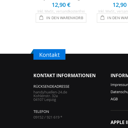
12,90 €
12,90
Inkl. MwSt.
, versandkostenfrei
Inkl. MwSt.
, versan
IN DEN WARENKORB
IN DEN WA
Kontakt
KONTAKT INFORMATIONEN
INFOR
Impressu
RÜCKSENDEADRESSE
Datensch
handyhuellen-24.de
Kohlenstr. 32a
AGB
04107 Leipzig
TELEFON
09152 / 921 619 *
APPLE 