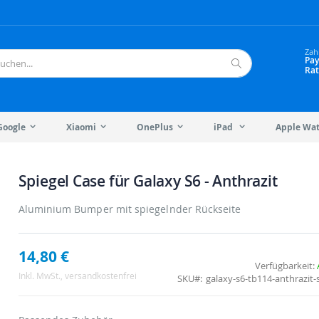
Zah
Pay
Rat
Suche
Google
Xiaomi
OnePlus
iPad
Apple Wa
Spiegel Case für Galaxy S6 - Anthrazit
Aluminium Bumper mit spiegelnder Rückseite
14,80 €
Verfügbarkeit:
Inkl. MwSt.
, versandkostenfrei
SKU
galaxy-s6-tb114-anthrazit-