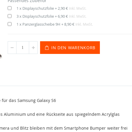
Passendes Zubehör
1 x Displayschutzfolie
+
2,90 €
Inkl. MwSt.
3 x Displayschutzfolie
+
6,90 €
Inkl. MwSt.
1 x Panzerglasscheibe 9H
+
8,90 €
Inkl. MwSt.
IN DEN WARENKORB
 für das Samsung Galaxy S6
s Aluminium und eine Rückseite aus spiegelndem Acrylglas
amera und Blitz bleiben mit dem Smartphone Bumper weiter frei