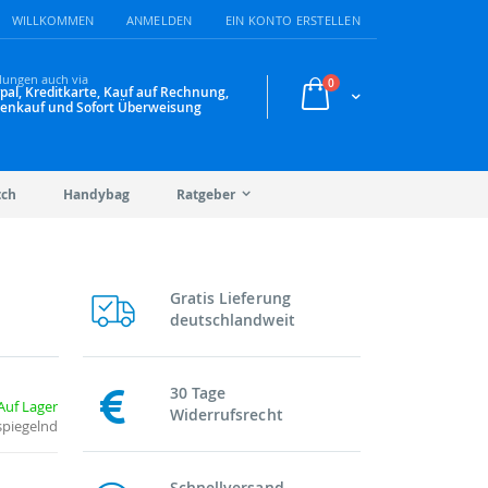
WILLKOMMEN
ANMELDEN
EIN KONTO ERSTELLEN
lungen auch via
Artikel
0
pal, Kreditkarte, Kauf auf Rechnung,
Warenkorb
enkauf und Sofort Überweisung
tch
Handybag
Ratgeber
Gratis Lieferung
deutschlandweit
30 Tage
Auf Lager
Widerrufsrecht
spiegelnd
Schnellversand