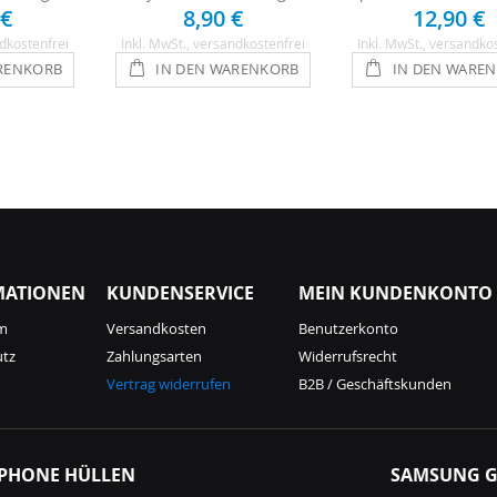
 €
8,90 €
12,90 €
dkostenfrei
Inkl. MwSt.
, versandkostenfrei
Inkl. MwSt.
, versandko
RENKORB
IN DEN WARENKORB
IN DEN WARE
MATIONEN
KUNDENSERVICE
MEIN KUNDENKONTO
m
Versandkosten
Benutzerkonto
utz
Zahlungsarten
Widerrufsrecht
Vertrag widerrufen
B2B / Geschäftskunden
IPHONE HÜLLEN
SAMSUNG G