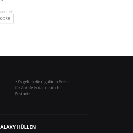
14,90 €
14,90 €
stenfrei
Inkl. MwSt.
, versandkostenfrei
Inkl. MwSt.
, versandkosten
NKORB
IN DEN WARENKORB
IN DEN WARENKO
* Es gelten die regulären Preise
für Anrufe in das deutsche
Festnetz
ALAXY HÜLLEN