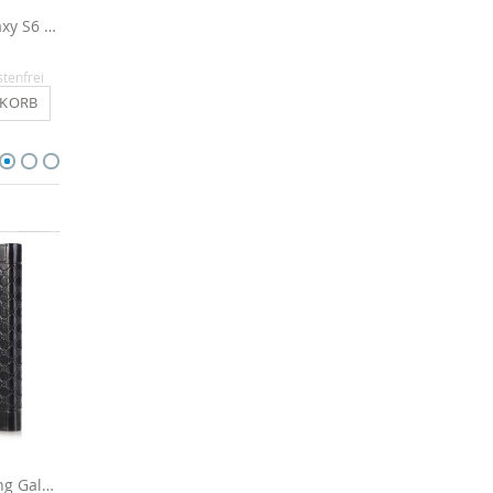
Silikon Hülle für Galaxy S6 - Transparent
Flipcase für Samsung Galaxy S6 - Braun
14,90 €
14,90 €
stenfrei
Inkl. MwSt.
, versandkostenfrei
Inkl. MwSt.
, versandkosten
NKORB
IN DEN WARENKORB
IN DEN WARENKO
Flip-Case für Samsung Galaxy S6 - Schwarz
Flipcase für Samsung Galaxy S6 - Schwarz