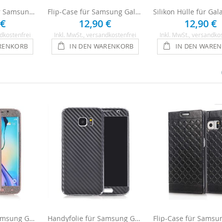
Outdoor Hülle für Samsung Galaxy S6
Flip-Case für Samsung Galaxy S6 - Schwarz
 €
12,90 €
12,90 €
dkostenfrei
Inkl. MwSt.
, versandkostenfrei
Inkl. MwSt.
, versandko
RENKORB
IN DEN WARENKORB
IN DEN WARE
Glitzerfolie für Samsung Galaxy S6 - Anthrazit
Handyfolie für Samsung Galaxy S6 - Carbon