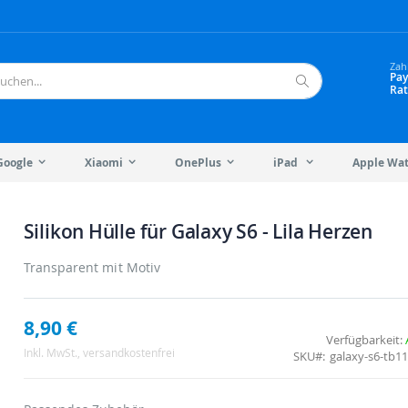
Zah
Pay
Rat
Suche
Google
Xiaomi
OnePlus
iPad
Apple Wa
Silikon Hülle für Galaxy S6 - Lila Herzen
Transparent mit Motiv
8,90 €
Verfügbarkeit:
Inkl. MwSt.
, versandkostenfrei
SKU
galaxy-s6-tb1