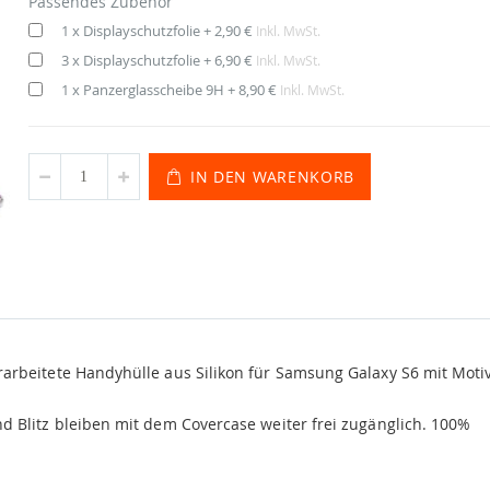
Passendes Zubehör
1 x Displayschutzfolie
+
2,90 €
Inkl. MwSt.
3 x Displayschutzfolie
+
6,90 €
Inkl. MwSt.
1 x Panzerglasscheibe 9H
+
8,90 €
Inkl. MwSt.
IN DEN WARENKORB
rbeitete Handyhülle aus Silikon für Samsung Galaxy S6 mit Moti
d Blitz bleiben mit dem Covercase weiter frei zugänglich. 100%