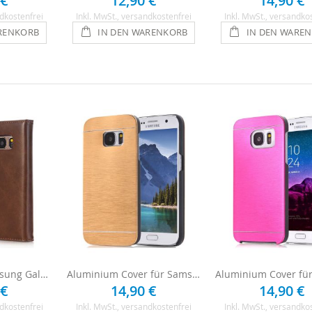
 €
12,90 €
14,90 €
dkostenfrei
Inkl. MwSt.
, versandkostenfrei
Inkl. MwSt.
, versandko
RENKORB
IN DEN WARENKORB
IN DEN WARE
Flipcover für Samsung Galaxy S6 - Braun
Aluminium Cover für Samsung Galaxy S6 - Gold
 €
14,90 €
14,90 €
dkostenfrei
Inkl. MwSt.
, versandkostenfrei
Inkl. MwSt.
, versandko