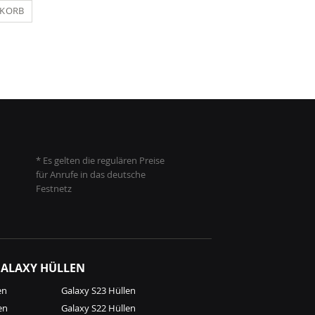
NKORB
IN DEN WARENKORB
IN DEN WARENKO
* Es gelten die regulären Preise
für Anrufe in das deutsche
Festnetz
ALAXY HÜLLEN
en
Galaxy S23 Hüllen
en
Galaxy S22 Hüllen