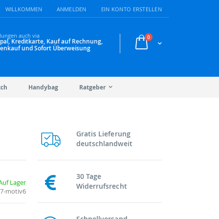
WILLKOMMEN
ANMELDEN
EIN KONTO ERSTELLEN
lungen auch via
Artikel
0
pal, Kreditkarte, Kauf auf Rechnung,
Warenkorb
enkauf und Sofort Überweisung
tch
Handybag
Ratgeber
Gratis Lieferung
deutschlandweit
30 Tage
Auf Lager
Widerrufsrecht
17-motiv6
Schnellversand