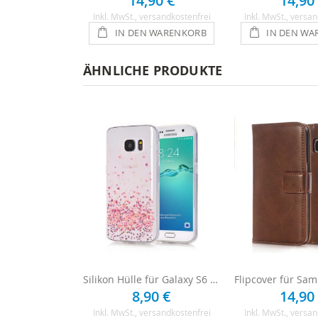
14,90 €
14,90
Inkl. MwSt.
, versandkostenfrei
Inkl. MwSt.
, versan
IN DEN WARENKORB
IN DEN WA
ÄHNLICHE PRODUKTE
Silikon Hülle für Galaxy S6 - Rosa Herzen
8,90 €
14,90
Inkl. MwSt.
, versandkostenfrei
Inkl. MwSt.
, versan