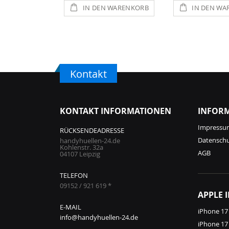
IN DEN WARENKORB
IN DEN WA
Kontakt
KONTAKT INFORMATIONEN
INFOR
Impressu
RÜCKSENDEADRESSE
Datensch
handyhuellen-24.de
Kohlenstr. 32a
AGB
04107 Leipzig
TELEFON
09152 / 921 619 *
APPLE 
E-MAIL
iPhone 17
info@handyhuellen-24.de
iPhone 17