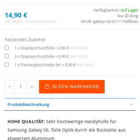
Verfügbarkeit:
Auf Lager
14,90 €
Nur
2
übrig
SKU
galaxy-s6-tb111-hellblau
Inkl. MwSt.
, versandkostenfrei
Passendes Zubehör
1 x Displayschutzfolie
+
2,90 €
Inkl. MwSt.
3 x Displayschutzfolie
+
6,90 €
Inkl. MwSt.
1 x Panzerglasscheibe 9H
+
8,90 €
Inkl. MwSt.
IN DEN WARENKORB
Produktbeschreibung
HOHE QUALITÄT:
Sehr hochwertige Handyhülle für
Samsung Galaxy S6. Tolle Optik durch die Rückseite aus
eloxiertem Aluminium