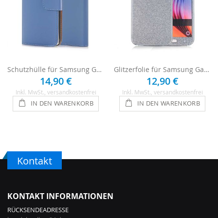
Schutzhülle für Samsung Galaxy S6 - Blau
Glitzerfolie für Samsung Galaxy S6 -110 Blau
14,90 €
12,90 €
Inkl. MwSt.
, versandkostenfrei
Inkl. MwSt.
, versandkostenfrei
IN DEN WARENKORB
IN DEN WARENKORB
Kontakt
KONTAKT INFORMATIONEN
RÜCKSENDEADRESSE