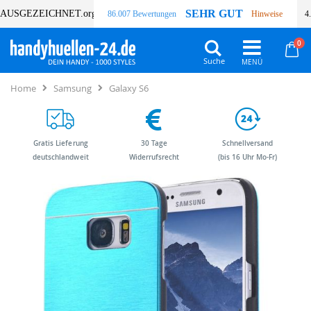
SEHR GUT
AUSGEZEICHNET
.org
86.007 Bewertungen
Hinweise
4
Art
0
Wa
Suche
Home
Samsung
Galaxy S6
Gratis Lieferung
30 Tage
Schnellversand
deutschlandweit
Widerrufsrecht
(bis 16 Uhr Mo-Fr)
Zum
Zum
Ende
Anfang
der
der
Bildergalerie
Bildergalerie
springen
springen