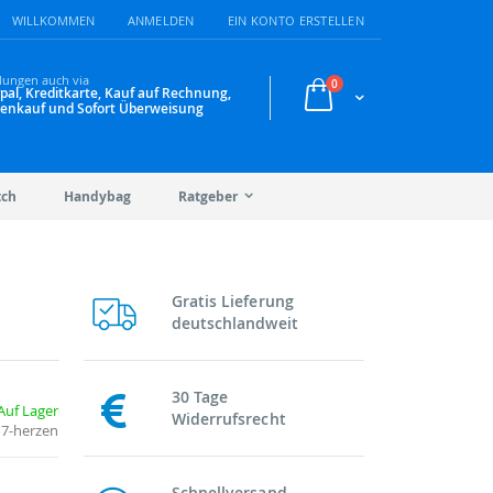
WILLKOMMEN
ANMELDEN
EIN KONTO ERSTELLEN
lungen auch via
Artikel
0
pal, Kreditkarte, Kauf auf Rechnung,
Warenkorb
enkauf und Sofort Überweisung
tch
Handybag
Ratgeber
Gratis Lieferung
deutschlandweit
30 Tage
Auf Lager
Widerrufsrecht
17-herzen
Schnellversand