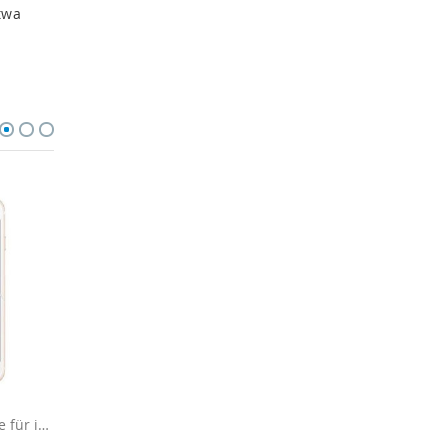
twa
1 x Displayschutzfolie für iPhone 5 / 5s / SE
Schutzglas für iPhone 5 / 5s / SE aus Echtglas