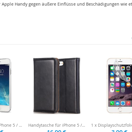
hr Apple Handy gegen äußere Einflüsse und Beschädigungen wie e
Silikon Hülle für iPhone 5 / 5s / SE - Transparent
Handytasche für iPhone 5 / 5s / SE - Schwarz