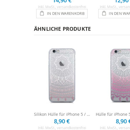
14,90 €
12,90
Inkl. MwSt.
, versandkostenfrei
Inkl. MwSt.
, versan
IN DEN WARENKORB
IN DEN WA
ÄHNLICHE PRODUKTE
Silikon Hülle für iPhone 5 / 5s / SE - Rosa Mandala
8,90 €
8,90 
Inkl. MwSt.
, versandkostenfrei
Inkl. MwSt.
, versan