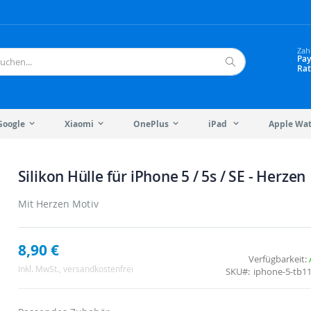
Zah
Pay
Rat
Suche
Google
Xiaomi
OnePlus
iPad
Apple Wa
Silikon Hülle für iPhone 5 / 5s / SE - Herzen
Mit Herzen Motiv
8,90 €
Verfügbarkeit:
Inkl. MwSt.
, versandkostenfrei
SKU
iphone-5-tb1