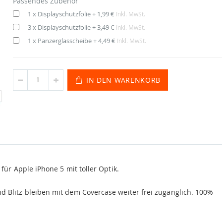
Passendes Zubehör
1 x Displayschutzfolie
+
1,99 €
Inkl. MwSt.
3 x Displayschutzfolie
+
3,49 €
Inkl. MwSt.
1 x Panzerglasscheibe
+
4,49 €
Inkl. MwSt.
IN DEN WARENKORB
für Apple iPhone 5 mit toller Optik.
d Blitz bleiben mit dem Covercase weiter frei zugänglich. 100%