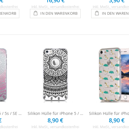
 €
16,90 €
3,90 €
dkostenfrei
Inkl. MwSt.
, versandkostenfrei
Inkl. MwSt.
, versandko
RENKORB
IN DEN WARENKORB
IN DEN WARE
Hülle für iPhone 5 / 5s / SE - Pinkes Mandala
Silikon Hülle für iPhone 5 / 5s / SE - Mandala
€
8,90 €
8,90 €
dkostenfrei
Inkl. MwSt.
, versandkostenfrei
Inkl. MwSt.
, versandko