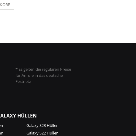
NKORB
IN DEN WARENKORB
IN DEN WARENKO
* Es gelten die regulären Preise
für Anrufe in das deutsche
Festnetz
ALAXY HÜLLEN
en
Galaxy S23 Hüllen
en
Galaxy S22 Hüllen