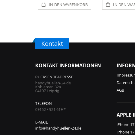
IN DEN WARENKORB
IN DEN WA
Kontakt
KONTAKT INFORMATIONEN
INFOR
Impressu
RÜCKSENDEADRESSE
Datensch
handyhuellen-24.de
Kohlenstr. 32a
AGB
04107 Leipzig
TELEFON
09152 / 921 619 *
APPLE 
E-MAIL
iPhone 17
info@handyhuellen-24.de
iPhone 17