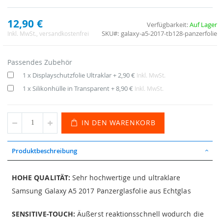
12,90 €
Verfügbarkeit:
Auf Lager
SKU
galaxy-a5-2017-tb128-panzerfolie
Inkl. MwSt.
, versandkostenfrei
Passendes Zubehör
1 x Displayschutzfolie Ultraklar
+
2,90 €
Inkl. MwSt.
1 x Silikonhülle in Transparent
+
8,90 €
Inkl. MwSt.
IN DEN WARENKORB
Produktbeschreibung
HOHE QUALITÄT:
Sehr hochwertige und ultraklare
Samsung Galaxy A5 2017 Panzerglasfolie aus Echtglas
SENSITIVE-TOUCH:
Äußerst reaktionsschnell wodurch die