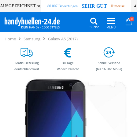
SEHR GUT
AUSGEZEICHNET
.org
86.007 Bewertungen
Hinweise
4
Art
0
Wa
Suche
Home
Samsung
Galaxy A5 (2017)
Gratis Lieferung
30 Tage
Schnellversand
deutschlandweit
Widerrufsrecht
(bis 16 Uhr Mo-Fr)
Zum
Zum
Ende
Anfang
der
der
Bildergalerie
Bildergalerie
springen
springen