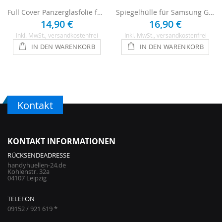
Full Cover Panzerglasfolie für Galaxy A5 2017
Spiegelhülle für Samsung Galaxy A5 2017 - Schwarz
14,90 €
16,90 €
Inkl. MwSt.
, versandkostenfrei
Inkl. MwSt.
, versandkostenfrei
IN DEN WARENKORB
IN DEN WARENKORB
Kontakt
KONTAKT INFORMATIONEN
RÜCKSENDEADRESSE
handyhuellen-24.de
Kohlenstr. 32a
04107 Leipzig
TELEFON
09152 / 921 619 *