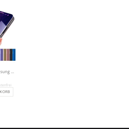
Spiegelhülle für Samsung Galaxy A5 2017
Panzerglasfolie für Samsung Galaxy A5 2017
12,90 €
14,90 €
stenfrei
Inkl. MwSt.
, versandkostenfrei
Inkl. MwSt.
, versandkosten
NKORB
IN DEN WARENKORB
IN DEN WARENKO