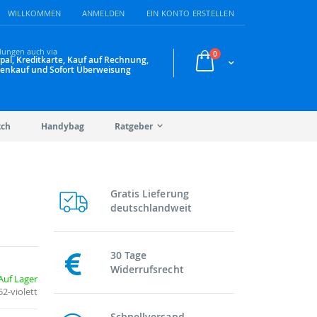
WILLKOMMEN
ANMELDEN
EIN KONTO ERSTELLEN
lungen auch via
Artikel
0
pal, Kreditkarte, Kauf auf Rechnung,
Warenkorb
enkauf und Sofort Überweisung
tch
Handybag
Ratgeber
Gratis Lieferung
deutschlandweit
30 Tage
Widerrufsrecht
Auf Lager
2-violett
Schnellversand