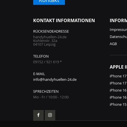
KONTAKT INFORMATIONEN
INFOR
Impressu
RÜCKSENDEADRESSE
Datensch
handyhuellen-24.de
Kohlenstr. 32a
AGB
04107 Leipzig
TELEFON
09152 / 921 619 *
APPLE 
E-MAIL
iPhone 17
info@handyhuellen-24.de
iPhone 17
iPhone 16
SPRECHZEITEN
Mo - Fr / 10:00 - 12:00
iPhone 16
iPhone 15