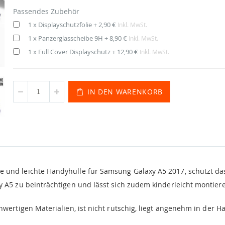
Passendes Zubehör
1 x Displayschutzfolie
+
2,90 €
Inkl. MwSt.
1 x Panzerglasscheibe 9H
+
8,90 €
Inkl. MwSt.
1 x Full Cover Displayschutz
+
12,90 €
Inkl. MwSt.
IN DEN WARENKORB
 und leichte Handyhülle für Samsung Galaxy A5 2017, schützt da
A5 zu beinträchtigen und lässt sich zudem kinderleicht montier
wertigen Materialien, ist nicht rutschig, liegt angenehm in der 