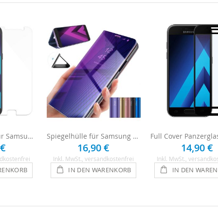
Panzerglasfolie für Samsung Galaxy A5 2017
Spiegelhülle für Samsung Galaxy A5 2017
 €
16,90 €
14,90 €
dkostenfrei
Inkl. MwSt.
, versandkostenfrei
Inkl. MwSt.
, versandko
RENKORB
IN DEN WARENKORB
IN DEN WARE