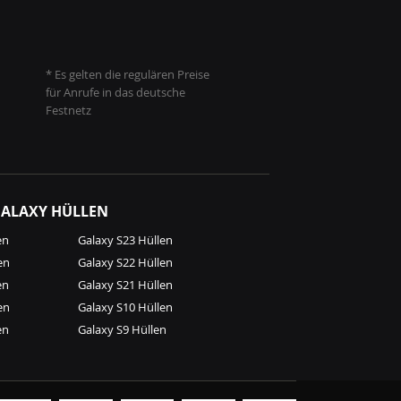
* Es gelten die regulären Preise
für Anrufe in das deutsche
Festnetz
ALAXY HÜLLEN
en
Galaxy S23 Hüllen
en
Galaxy S22 Hüllen
en
Galaxy S21 Hüllen
en
Galaxy S10 Hüllen
en
Galaxy S9 Hüllen