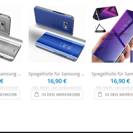
Spiegelhülle für Samsung Galaxy A5 2017 - Silber
Spiegelhülle für Samsung Galaxy A5 2017 - Blau
 €
16,90 €
16,90 €
dkostenfrei
Inkl. MwSt.
, versandkostenfrei
Inkl. MwSt.
, versandko
RENKORB
IN DEN WARENKORB
IN DEN WARE