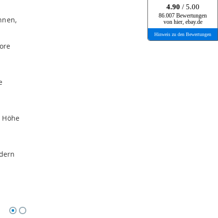
4.90
/ 5.00
86.007 Bewertungen
nnen,
von hier, ebay.de
Hinweis zu den Bewertungen
tore
e
n Höhe
ndern