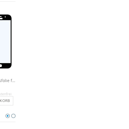
Full Cover Panzerglasfolie für Galaxy A5 2017
Spiegelhülle für Samsung Galaxy A5 2017 - Schwarz
16,90 €
16,90 €
stenfrei
Inkl. MwSt.
, versandkostenfrei
Inkl. MwSt.
, versandkosten
NKORB
IN DEN WARENKORB
IN DEN WARENKO