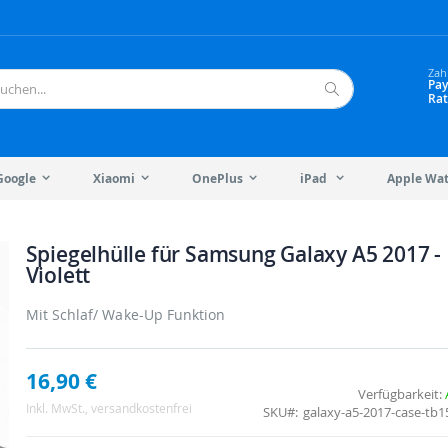
Zah
Pay
Rat
Suche
Google
Xiaomi
OnePlus
iPad
Apple Wa
Spiegelhülle für Samsung Galaxy A5 2017 -
Violett
Mit Schlaf/ Wake-Up Funktion
16,90 €
Verfügbarkeit:
Inkl. MwSt.
, versandkostenfrei
SKU
galaxy-a5-2017-case-tb15